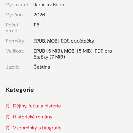
Vydavatel:
Jaroslav Bálek
Vydáno:
2026
Počet
116
stran:
Formáty:
EPUB
,
MOBI
,
PDF pro čtečky
Velikost:
EPUB
(5 MiB),
MOBI
(5 MiB),
PDF pro
čtečky
(7 MiB)
Jazyk:
Čeština
Kategorie
Dějiny, fakta a historie
Historické romány
Vzpomínky a biografie