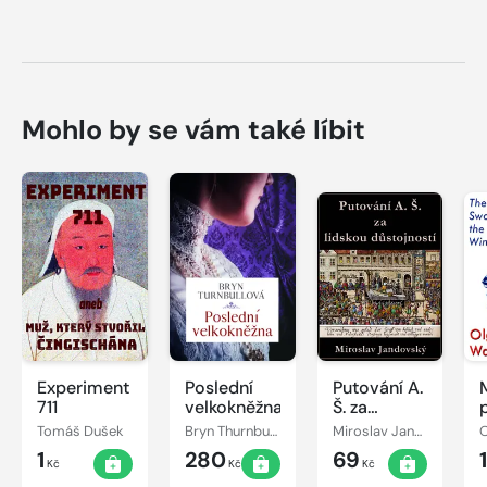
Mohlo by se vám také líbit
Experiment
Poslední
Putování A.
711
velkokněžna
Š. za
lidskou
Tomáš Dušek
Bryn Thurnbullová
Miroslav Jandovský
O
důstojností
1
280
69
Kč
Kč
Kč