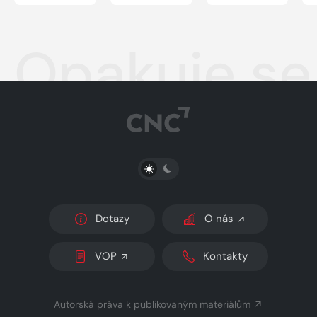
Opakuje se 
PŘEPNOUT SVĚTLÝ/TMAVÝ REŽIM
Dotazy
O nás
VOP
Kontakty
Autorská práva k publikovaným materiálům