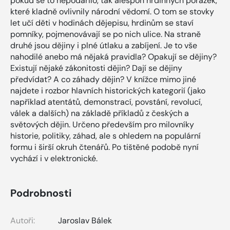
pokud se to nepodařilo, tak alespoň hrdinných porážek,
které kladně ovlivnily národní vědomí. O tom se stovky
let učí děti v hodinách dějepisu, hrdinům se staví
pomníky, pojmenovávají se po nich ulice. Na straně
druhé jsou dějiny i plné útlaku a zabíjení. Je to vše
nahodilé anebo má nějaká pravidla? Opakují se dějiny?
Existují nějaké zákonitosti dějin? Dají se dějiny
předvídat? A co záhady dějin? V knížce mimo jiné
najdete i rozbor hlavních historických kategorií (jako
například atentátů, demonstrací, povstání, revolucí,
válek a dalších) na základě příkladů z českých a
světových dějin. Určeno především pro milovníky
historie, politiky, záhad, ale s ohledem na populární
formu i širší okruh čtenářů. Po tištěné podobě nyní
vychází i v elektronické.
Podrobnosti
Autoři:
Jaroslav Bálek