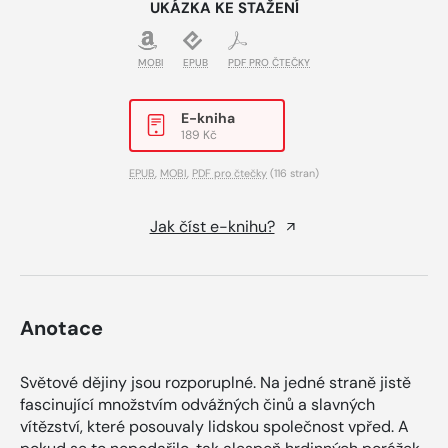
UKÁZKA KE STAŽENÍ
MOBI
EPUB
PDF PRO ČTEČKY
E-kniha
189 Kč
EPUB
,
MOBI
,
PDF pro čtečky
(116 stran)
Jak číst e-knihu?
Anotace
Světové dějiny jsou rozporuplné. Na jedné straně jistě
fascinující množstvím odvážných činů a slavných
vítězství, které posouvaly lidskou společnost vpřed. A