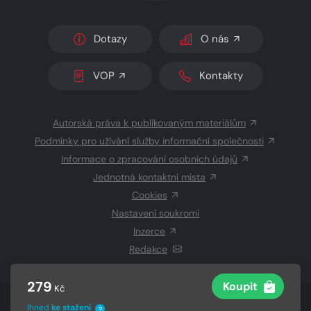
Dotazy
O nás
VOP
Kontakty
Autorská práva k publikovaným materiálům
Podmínky pro užívání služby informační společnosti
Informace o zpracování osobních údajů
Jednotná kontaktní místa
Cookies
Nastavení soukromí
Inzerce
Redakce
279
Koupit
Kč
© 2026 Copyright
CZECH NEWS CENTER a.s.
a dodavatelé
Ihned
ke stažení
?