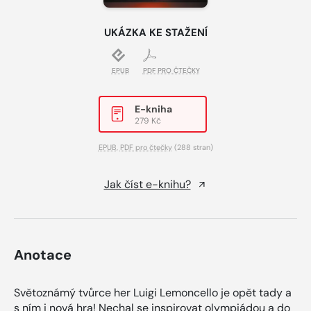
UKÁZKA KE STAŽENÍ
EPUB
PDF PRO ČTEČKY
E-kniha
279 Kč
EPUB
,
PDF pro čtečky
(288 stran)
Jak číst e-knihu?
Anotace
Světoznámý tvůrce her Luigi Lemoncello je opět tady a
s ním i nová hra! Nechal se inspirovat olympiádou a do