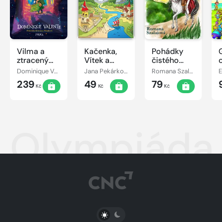
Vilma a
Kačenka,
Pohádky
ztracený
Vítek a
čistého
den
jejich
srdce
Dominique Valente
Jana Pekárková
Romana Szalaiová
E
pohádkové
239
49
79
dobrodružství
Kč
Kč
Kč
Olympiáda 
PŘEPNOUT SVĚTLÝ/TMAVÝ REŽIM