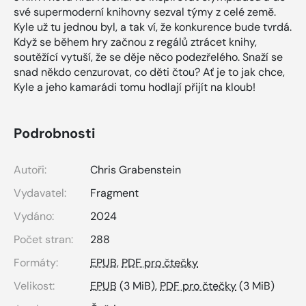
své supermoderní knihovny sezval týmy z celé země.
Kyle už tu jednou byl, a tak ví, že konkurence bude tvrdá.
Když se během hry začnou z regálů ztrácet knihy,
soutěžící vytuší, že se děje něco podezřelého. Snaží se
snad někdo cenzurovat, co děti čtou? Ať je to jak chce,
Kyle a jeho kamarádi tomu hodlají přijít na kloub!
Podrobnosti
Autoři:
Chris Grabenstein
Vydavatel:
Fragment
Vydáno:
2024
Počet stran:
288
Formáty:
EPUB
,
PDF pro čtečky
Velikost:
EPUB
(3 MiB),
PDF pro čtečky
(3 MiB)