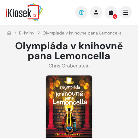
Přejít na hlavní obsah
0
E-knihy
Olympiáda v knihovně pana Lemoncella
Olympiáda v knihovně
pana Lemoncella
Chris Grabenstein