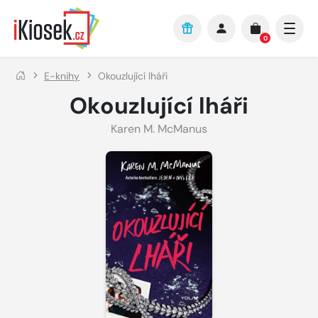
Přejít na hlavní obsah
0
E-knihy
Okouzlující lháři
Okouzlující lháři
Karen M. McManus