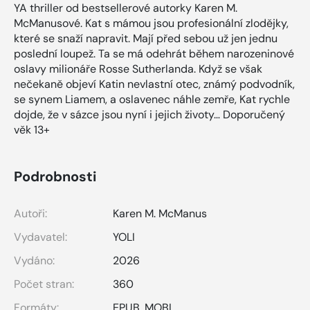
YA thriller od bestsellerové autorky Karen M.
McManusové. Kat s mámou jsou profesionální zlodějky,
které se snaží napravit. Mají před sebou už jen jednu
poslední loupež. Ta se má odehrát během narozeninové
oslavy milionáře Rosse Sutherlanda. Když se však
nečekaně objeví Katin nevlastní otec, známý podvodník,
se synem Liamem, a oslavenec náhle zemře, Kat rychle
dojde, že v sázce jsou nyní i jejich životy… Doporučený
věk 13+
Podrobnosti
Autoři:
Karen M. McManus
Vydavatel:
YOLI
Vydáno:
2026
Počet stran:
360
Formáty:
EPUB
,
MOBI