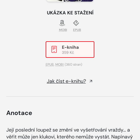
UKÁZKA KE STAŽENÍ
MOBI
EPUB
E-kniha
359 Kč
EPUB
,
MOBI
(360 stran)
Jak číst e-knihu?
Anotace
Její poslední loupež se změní ve vyšetřování vraždy… a
věřit může jen klukovi, kterého nemůže vystát. Napínavý