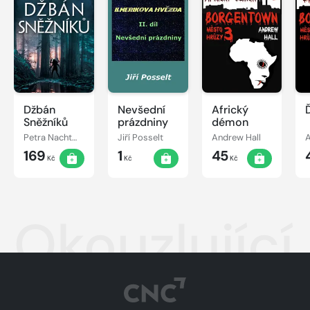
Džbán
Nevšední
Africký
Sněžníků
prázdniny
démon
Petra Nachtmanová
Jiří Posselt
Andrew Hall
A
169
1
45
Kč
Kč
Kč
Okouzlující 