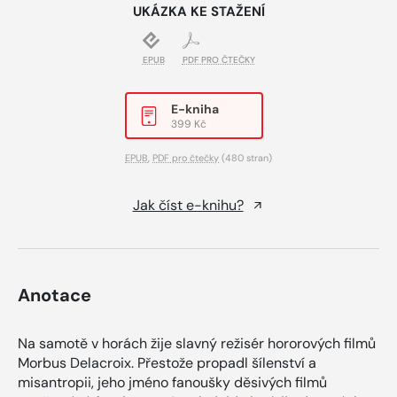
UKÁZKA KE STAŽENÍ
EPUB
PDF PRO ČTEČKY
E-kniha
399 Kč
EPUB
,
PDF pro čtečky
(480 stran)
Jak číst e-knihu?
Anotace
Na samotě v horách žije slavný režisér hororových filmů
Morbus Delacroix. Přestože propadl šílenství a
misantropii, jeho jméno fanoušky děsivých filmů