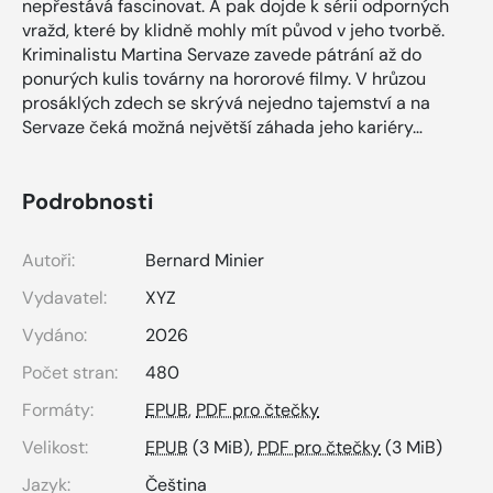
nepřestává fascinovat. A pak dojde k sérii odporných
vražd, které by klidně mohly mít původ v jeho tvorbě.
Kriminalistu Martina Servaze zavede pátrání až do
ponurých kulis továrny na hororové filmy. V hrůzou
prosáklých zdech se skrývá nejedno tajemství a na
Servaze čeká možná největší záhada jeho kariéry…
Podrobnosti
Autoři:
Bernard Minier
Vydavatel:
XYZ
Vydáno:
2026
Počet stran:
480
Formáty:
EPUB
,
PDF pro čtečky
Velikost:
EPUB
(3 MiB),
PDF pro čtečky
(3 MiB)
Jazyk:
Čeština