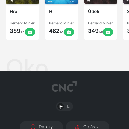
Hra
H
Údolí
Bernard Minier
Bernard Minier
Bernard Minier
B
389
462
349
Kč
Kč
Kč
Oko
PŘEPNOUT SVĚTLÝ/TMAVÝ REŽIM
Dotazy
O nás