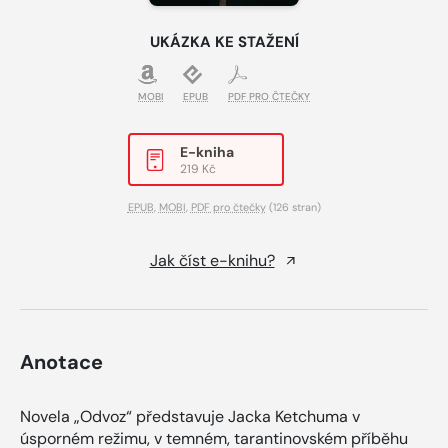
UKÁZKA KE STAŽENÍ
MOBI
EPUB
PDF PRO ČTEČKY
E-kniha
219 Kč
EPUB
,
MOBI
,
PDF pro čtečky
(126 stran)
Jak číst e-knihu?
Anotace
Novela „Odvoz“ představuje Jacka Ketchuma v
úsporném režimu, v temném, tarantinovském příběhu