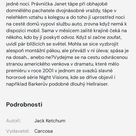
jedné noci. Právnička Janet tápe při obhajobě
domnělého pachatele dvojnásobné vraždy, tápe v
nelehkém vztahu s kolegou a do toho jí uprostřed noci
na cestě domů vypoví službu auto, zrovna když nemá k
dispozici mobil. Sama v měsícem zalité krajině čeká na
někoho, kdo by jí poskytl odvoz. Když si začne zoufat,
uvidí pár blížících se světel. Mohla se sice vyzbrojit
alespoň montážní pákou, ale převáží v ní úleva; spása je
na dosah… anebo ne?Vydejme se na cestu odvrácenou
stranou amerického venkova v dramatu, které mělo
premiéru v roce 2001 v jednom ze svazků slavné
hororové série Night Visions, kde se dříve objevil i
například Barkerův podobně dlouhý Hellraiser.
Podrobnosti
Autoři:
Jack Ketchum
Vydavatel:
Carcosa