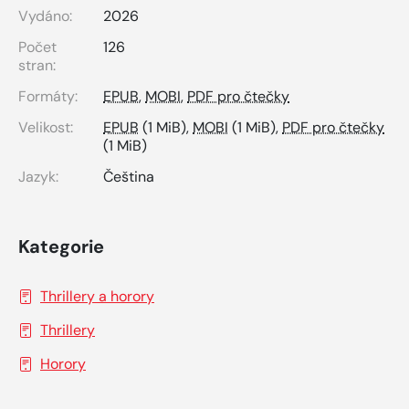
Vydáno:
2026
Počet
126
stran:
Formáty:
EPUB
,
MOBI
,
PDF pro čtečky
Velikost:
EPUB
(1 MiB),
MOBI
(1 MiB),
PDF pro čtečky
(1 MiB)
Jazyk:
Čeština
Kategorie
Thrillery a horory
Thrillery
Horory