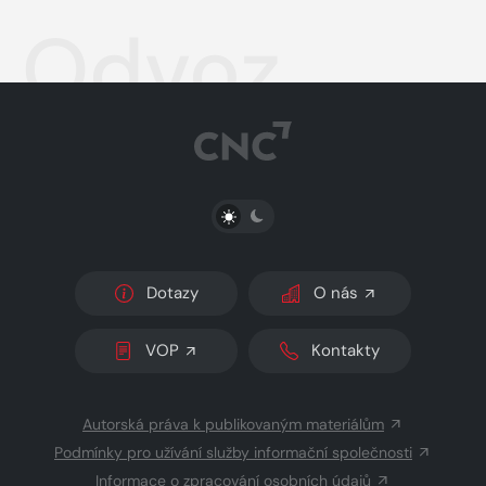
Odvoz
PŘEPNOUT SVĚTLÝ/TMAVÝ REŽIM
Dotazy
O nás
VOP
Kontakty
Autorská práva k publikovaným materiálům
Podmínky pro užívání služby informační společnosti
Informace o zpracování osobních údajů