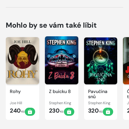
Mohlo by se vám také líbit
Rohy
Z buicku 8
Pavučina
snů
Joe Hill
Stephen King
Stephen King
J
240
230
320
Kč
Kč
Kč