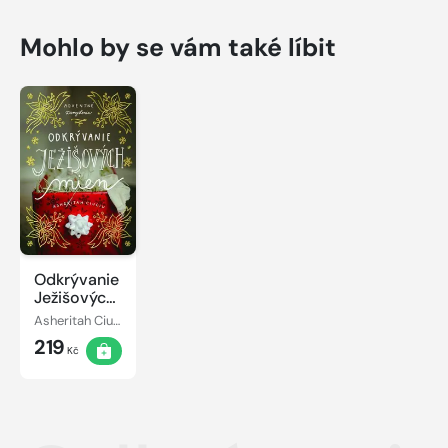
Mohlo by se vám také líbit
Odkrývanie
Ježišových
mien
Asheritah Ciuciu
219
Kč