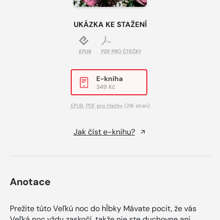
UKÁZKA KE STAŽENÍ
EPUB
PDF PRO ČTEČKY
E-kniha
349 Kč
EPUB
,
PDF pro čtečky
(216 stran)
Jak číst e-knihu?
Anotace
Prežite túto Veľkú noc do hĺbky Mávate pocit, že vás
Veľká noc vždy zaskočí, takže nie ste duchovne ani