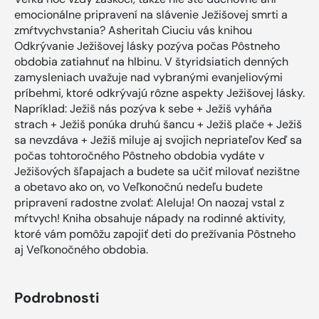
emocionálne pripravení na slávenie Ježišovej smrti a
zmŕtvychvstania? Asheritah Ciuciu vás knihou
Odkrývanie Ježišovej lásky pozýva počas Pôstneho
obdobia zatiahnuť na hlbinu. V štyridsiatich denných
zamysleniach uvažuje nad vybranými evanjeliovými
príbehmi, ktoré odkrývajú rôzne aspekty Ježišovej lásky.
Napríklad: Ježiš nás pozýva k sebe + Ježiš vyháňa
strach + Ježiš ponúka druhú šancu + Ježiš plače + Ježiš
sa nevzdáva + Ježiš miluje aj svojich nepriateľov Keď sa
počas tohtoročného Pôstneho obdobia vydáte v
Ježišových šľapajach a budete sa učiť milovať nezištne
a obetavo ako on, vo Veľkonočnú nedeľu budete
pripravení radostne zvolať: Aleluja! On naozaj vstal z
mŕtvych! Kniha obsahuje nápady na rodinné aktivity,
ktoré vám pomôžu zapojiť deti do prežívania Pôstneho
aj Veľkonočného obdobia.
Podrobnosti