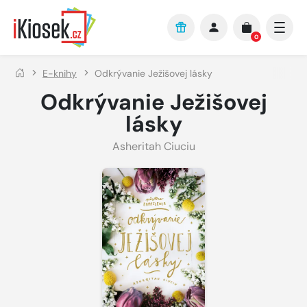
Přejít na hlavní obsah
0
E-knihy
Odkrývanie Ježišovej lásky
Odkrývanie Ježišovej
lásky
Asheritah Ciuciu