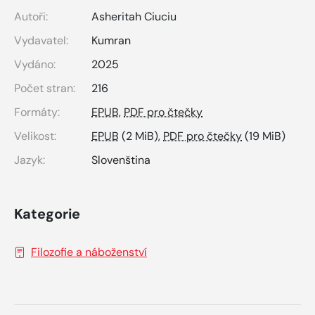
Autoři:
Asheritah Ciuciu
Vydavatel:
Kumran
Vydáno:
2025
Počet stran:
216
Formáty:
EPUB
,
PDF pro čtečky
Velikost:
EPUB
(2 MiB),
PDF pro čtečky
(19 MiB)
Jazyk:
Slovenština
Kategorie
Filozofie a náboženství