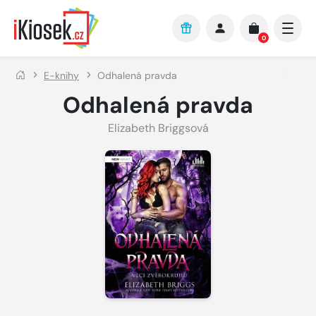
Přejít na hlavní obsah
0
E-knihy
Odhalená pravda
Odhalená pravda
Elizabeth Briggsová