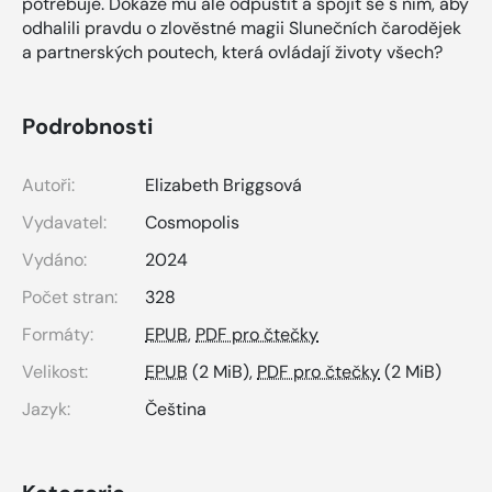
potřebuje. Dokáže mu ale odpustit a spojit se s ním, aby
odhalili pravdu o zlověstné magii Slunečních čarodějek
a partnerských poutech, která ovládají životy všech?
Podrobnosti
Autoři:
Elizabeth Briggsová
Vydavatel:
Cosmopolis
Vydáno:
2024
Počet stran:
328
Formáty:
EPUB
,
PDF pro čtečky
Velikost:
EPUB
(2 MiB),
PDF pro čtečky
(2 MiB)
Jazyk:
Čeština