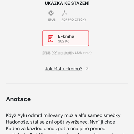
UKÁZKA KE STAŽENÍ
EPUB
PDF PRO ČTEČKY
E-kniha
382 Kč
EPUB
,
PDF pro čtečky
(328 stran)
Jak číst e-knihu?
Anotace
Když Aylu odmítl milovaný muž a alfa samec smečky
Hadonoše, stal se z ní opět vyvrženec. Nyní ji chce
Kaden za každou cenu zpět a ona jeho pomoc