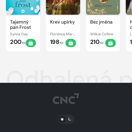
Tajemný
Krev upírky
Bez jména
pan Frost
Sylvia Day
Florence Marryat
Wilkie Collins
200
198
210
Kč
Kč
Kč
Odhalená 
PŘEPNOUT SVĚTLÝ/TMAVÝ REŽIM