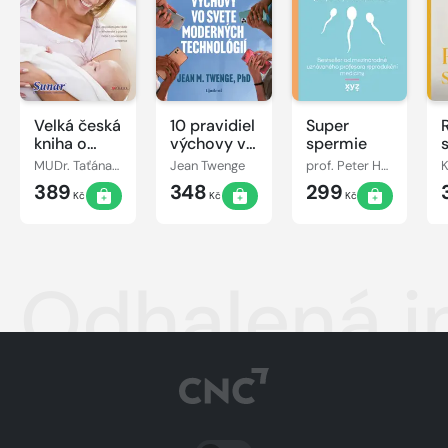
Velká česká
10 pravidiel
Super
kniha o
výchovy vo
spermie
matce a
svete
MUDr. Taťána Hanáková
Jean Twenge
prof. Peter Humaidan
dítěti
moderných
389
348
299
technológií
Kč
Kč
Kč
Odhalená i
PŘEPNOUT SVĚTLÝ/TMAVÝ REŽIM