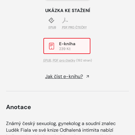
UKÁZKA KE STAŽENÍ
EPUB
PDF PRO ČTEČKY
E-kniha
239 Kč
EPUB
,
PDF pro čtečky
(192 stran)
Jak číst e-knihu?
Anotace
Známý český sexuolog, gynekolog a soudní znalec
Luděk Fiala ve své knize Odhalená intimita nabízí