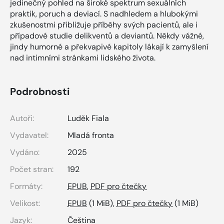
jedinečný pohled na široké spektrum sexuálních
praktik, poruch a deviací. S nadhledem a hlubokými
zkušenostmi přibližuje příběhy svých pacientů, ale i
případové studie delikventů a deviantů. Někdy vážné,
jindy humorné a překvapivé kapitoly lákají k zamyšlení
nad intimními stránkami lidského života.
Podrobnosti
Autoři:
Luděk Fiala
Vydavatel:
Mladá fronta
Vydáno:
2025
Počet stran:
192
Formáty:
EPUB
,
PDF pro čtečky
Velikost:
EPUB
(1 MiB),
PDF pro čtečky
(1 MiB)
Jazyk:
Čeština