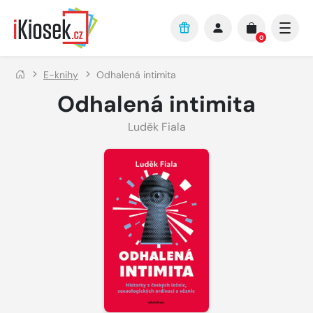
Přejít na hlavní obsah
0
E-knihy
Odhalená intimita
Odhalená intimita
Luděk Fiala