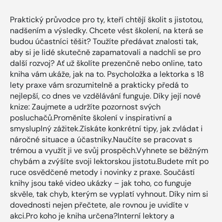
Praktický průvodce pro ty, kteří chtějí školit s jistotou,
nadšením a výsledky. Chcete vést školení, na která se
budou účastníci těšit? Toužíte předávat znalosti tak,
aby si je lidé skutečně zapamatovali a nadchli se pro
další rozvoj? Ať už školíte prezenčně nebo online, tato
kniha vám ukáže, jak na to. Psycholožka a lektorka s 18
lety praxe vám srozumitelně a prakticky předá to
nejlepší, co dnes ve vzdělávání funguje. Díky její nové
knize: Zaujmete a udržíte pozornost svých
posluchačů.Proměníte školení v inspirativní a
smysluplný zážitek.Získáte konkrétní tipy, jak zvládat i
náročné situace a účastníky.Naučíte se pracovat s
trémou a využít ji ve svůj prospěch.Vyhnete se běžným
chybám a zvýšíte svoji lektorskou jistotu.Budete mít po
ruce osvědčené metody i novinky z praxe. Součástí
knihy jsou také video ukázky – jak toho, co funguje
skvěle, tak chyb, kterým se vyplatí vyhnout. Díky nim si
dovednosti nejen přečtete, ale rovnou je uvidíte v
akci.Pro koho je kniha určena?Interní lektory a