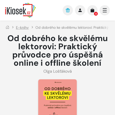
Přejít na hlavní obsah
0
E-knihy
Od dobrého ke skvělému lektorovi: Praktický prů
Od dobrého ke skvělému
lektorovi: Praktický
průvodce pro úspěšná
online i offline školení
Olga Lošťáková