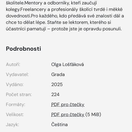
školitele.Mentory a odborníky, kteří zaučují
kolegy.Freelancery a profesionály školící tvrdé i měkké
dovednosti.Pro každého, kdo předává své znalosti dál a
chce to dělat lépe. Staňte se lektorem, kterého si
účastníci pamatují – protože jste je opravdu posunuli.
Podrobnosti
Autoři:
Olga Lošťáková
Vydavatel:
Grada
Vydáno:
2025
Počet stran:
224
Formáty:
PDF pro čtečky
Velikost:
PDF pro čtečky
(5 MiB)
Jazyk:
Čeština