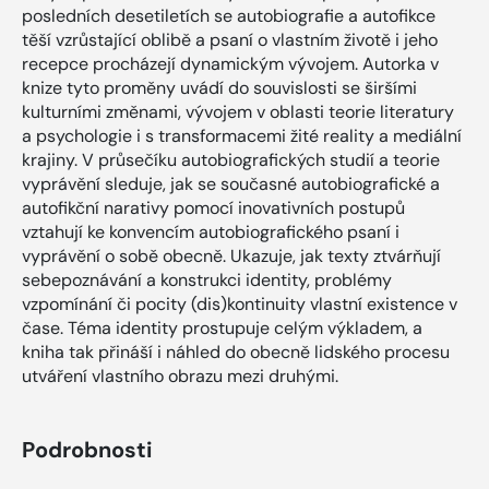
posledních desetiletích se autobiografie a autofikce
těší vzrůstající oblibě a psaní o vlastním životě i jeho
recepce procházejí dynamickým vývojem. Autorka v
knize tyto proměny uvádí do souvislosti se širšími
kulturními změnami, vývojem v oblasti teorie literatury
a psychologie i s transformacemi žité reality a mediální
krajiny. V průsečíku autobiografických studií a teorie
vyprávění sleduje, jak se současné autobiografické a
autofikční narativy pomocí inovativních postupů
vztahují ke konvencím autobiografického psaní i
vyprávění o sobě obecně. Ukazuje, jak texty ztvárňují
sebepoznávání a konstrukci identity, problémy
vzpomínání či pocity (dis)kontinuity vlastní existence v
čase. Téma identity prostupuje celým výkladem, a
kniha tak přináší i náhled do obecně lidského procesu
utváření vlastního obrazu mezi druhými.
Podrobnosti