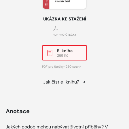
UKÁZKA KE STAŽENÍ
PDF PRO ČTEČKY
E-kniha
259 Kč
PDF pro čtečky
(280 stran)
Jak číst e-knihu?
Anotace
Jakých podob mohou nabývat životní příběhy? V