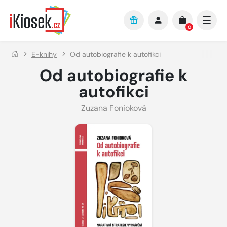
Přejít na hlavní obsah
0
E-knihy
Od autobiografie k autofikci
Od autobiografie k
autofikci
Zuzana Fonioková