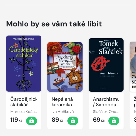
Mohlo by se vám také líbit
Čarodějnický
Nepálená
Anarchismus
slabikář
keramika
/ Svoboda
pro děti
proti moci
Marcela Košanová
Iva Hoňková
Slačálek Ondřej Tomek Václav,
119
89
69
Kč
Kč
Kč