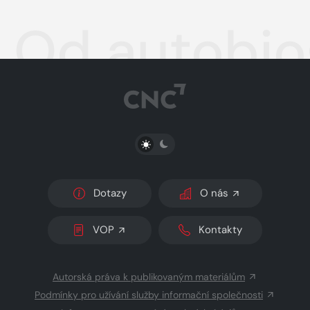
Od autobiog
PŘEPNOUT SVĚTLÝ/TMAVÝ REŽIM
Dotazy
O nás
VOP
Kontakty
Autorská práva k publikovaným materiálům
Podmínky pro užívání služby informační společnosti