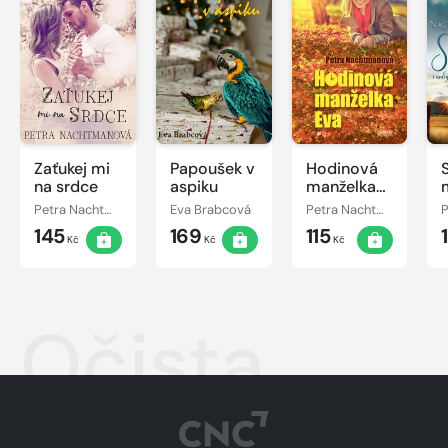
Zaťukej mi
Papoušek v
Hodinová
na srdce
aspiku
manželka
Eva
Petra Nachtmanová
Eva Brabcová
Petra Nachtmanová
145
169
115
Kč
Kč
Kč
Očista