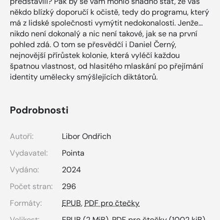
představili? Pak by se vám mohlo snadno stát, že vás
někdo blízký doporučí k očistě, tedy do programu, který
má z lidské společnosti vymýtit nedokonalosti. Jenže…
nikdo není dokonalý a nic není takové, jak se na první
pohled zdá. O tom se přesvědčí i Daniel Černý,
nejnovější přírůstek kolonie, která vyléčí každou
špatnou vlastnost, od hlasitého mlaskání po přejímání
identity umělecky smýšlejících diktátorů.
Podrobnosti
Autoři:
Libor Ondřich
Vydavatel:
Pointa
Vydáno:
2024
Počet stran:
296
Formáty:
EPUB
,
PDF pro čtečky
Velikost:
EPUB
(2 MiB),
PDF pro čtečky
(1002 kiB)