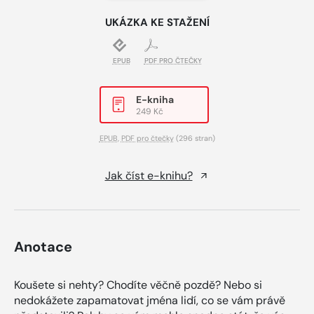
UKÁZKA KE STAŽENÍ
EPUB
PDF PRO ČTEČKY
E-kniha
249 Kč
EPUB
,
PDF pro čtečky
(296 stran)
Jak číst e-knihu?
Anotace
Koušete si nehty? Chodíte věčně pozdě? Nebo si
nedokážete zapamatovat jména lidí, co se vám právě