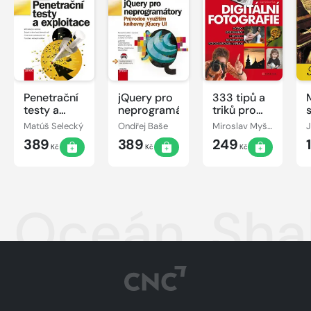
Penetrační
jQuery pro
333 tipů a
testy a
neprogramátory
triků pro
exploitace
digitální
Matúš Selecký
Ondřej Baše
Miroslav Myška
fotografii
389
389
249
Kč
Kč
Kč
Oceán, Shal