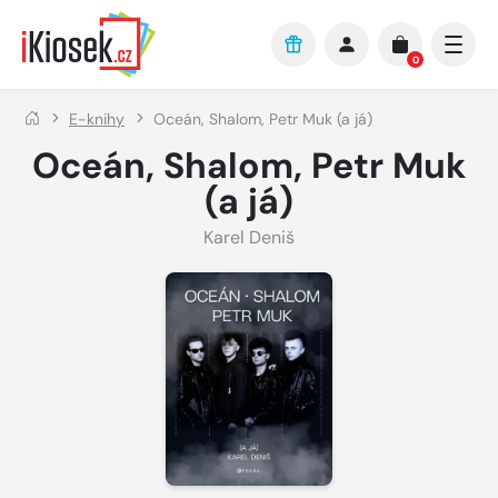
Přejít na hlavní obsah
0
E-knihy
Oceán, Shalom, Petr Muk (a já)
Oceán, Shalom, Petr Muk
(a já)
Karel Deniš