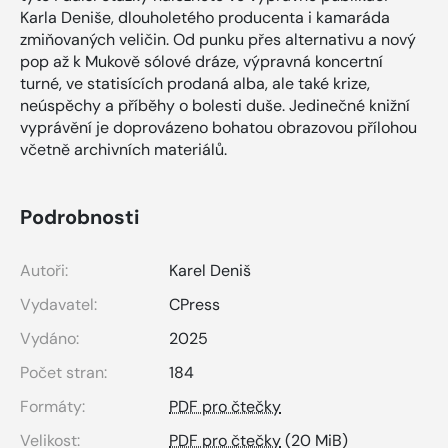
Karla Deniše, dlouholetého producenta i kamaráda
zmiňovaných veličin. Od punku přes alternativu a nový
pop až k Mukově sólové dráze, výpravná koncertní
turné, ve statisících prodaná alba, ale také krize,
neúspěchy a příběhy o bolesti duše. Jedinečné knižní
vyprávění je doprovázeno bohatou obrazovou přílohou
včetně archivních materiálů.
Podrobnosti
Autoři:
Karel Deniš
Vydavatel:
CPress
Vydáno:
2025
Počet stran:
184
Formáty:
PDF pro čtečky
Velikost:
PDF pro čtečky
(20 MiB)