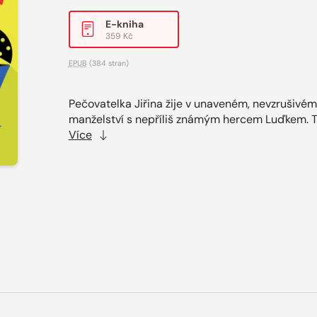
E-kniha
359 Kč
EPUB
(384 stran)
Pečovatelka Jiřina žije v unaveném, nevzrušivém
manželství s nepříliš známým hercem Luďkem. T
Více