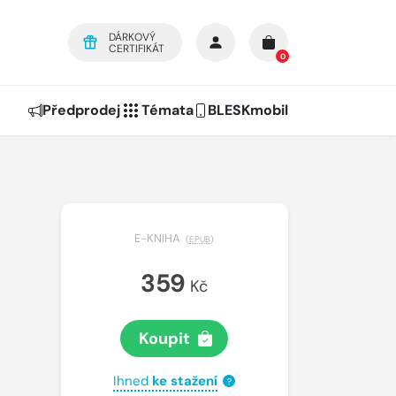
DÁRKOVÝ
CERTIFIKÁT
0
Předprodej
Témata
BLESKmobil
E-KNIHA
(
EPUB
)
359
Kč
Koupit
Ihned
ke stažení
?