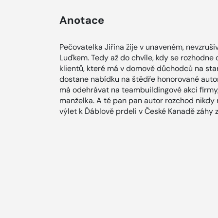
Anotace
Pečovatelka Jiřina žije v unaveném, nevzruš
Luďkem. Tedy až do chvíle, kdy se rozhodne
klientů, které má v domově důchodců na star
dostane nabídku na štědře honorované autor
má odehrávat na teambuildingové akci firmy,
manželka. A té pan pan autor rozchod nikdy 
výlet k Ďáblově prdeli v České Kanadě záhy