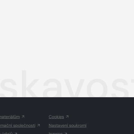
askavos
materiálům
Cookies
rmační společnosti
Nastavení soukromí
h údajů
Inzerce