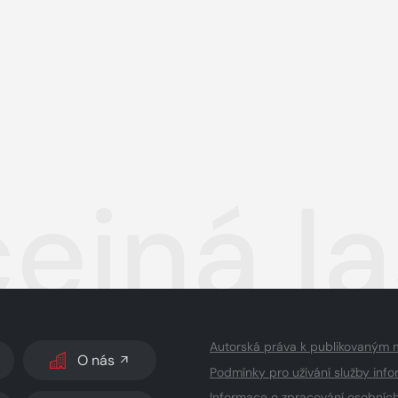
ejná l
Autorská práva k publikovaným 
O nás
Podmínky pro užívání služby info
Informace o zpracování osobníc