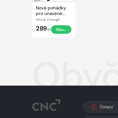
Nové pohádky
pro unavené
rodiče
Michal Viewegh
289
Koupit
Kč
Obyč
Dotazy