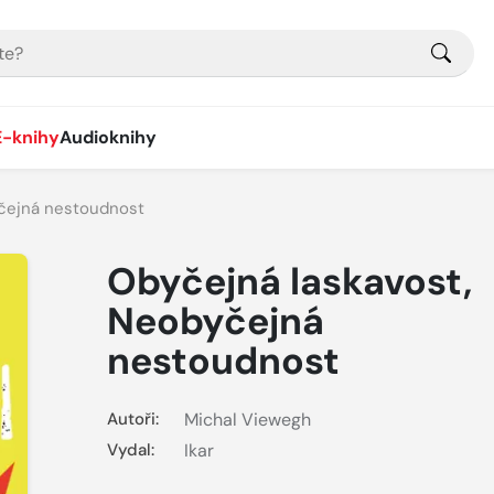
E-knihy
Audioknihy
yčejná nestoudnost
Obyčejná laskavost,
Neobyčejná
nestoudnost
Autoři:
Michal Viewegh
Vydal:
Ikar