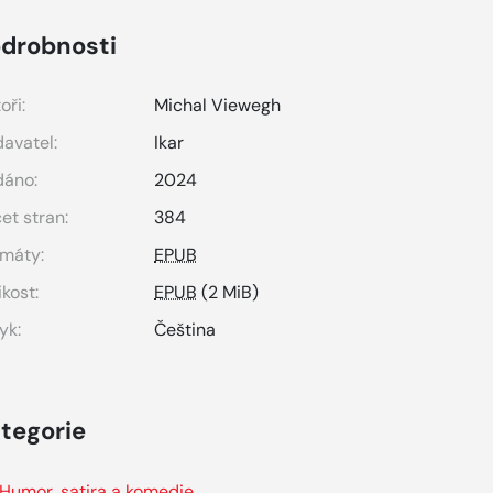
drobnosti
oři:
Michal Viewegh
avatel:
Ikar
dáno:
2024
et stran:
384
máty:
EPUB
ikost:
EPUB
(2 MiB)
yk:
Čeština
tegorie
Humor, satira a komedie