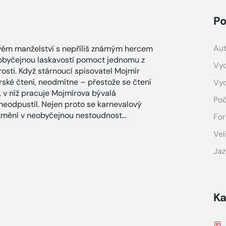
Po
Aut
ivém manželství s nepříliš známým hercem
 obyčejnou laskavostí pomoct jednomu z
Vyd
osti. Když stárnoucí spisovatel Mojmír
ské čtení, neodmítne – přestože se čtení
Vy
 v níž pracuje Mojmírova bývalá
Poč
neodpustil. Nejen proto se karnevalový
 změní v neobyčejnou nestoudnost…
For
Vel
Jaz
Ka