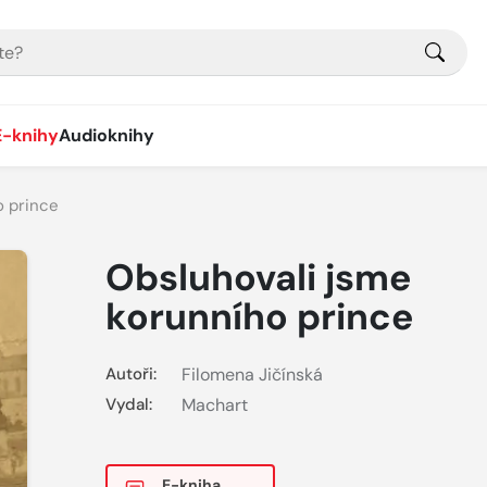
E-knihy
Audioknihy
o prince
Obsluhovali jsme
korunního prince
Autoři:
Filomena Jičínská
Vydal:
Machart
E-kniha