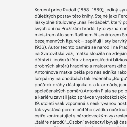
Korunní princ Rudolf (1858–1889), jediný syn c
důležitých postav této knihy. Stejně jako Fe
láskyplně titulovaný „náš Ferdáček“, který po
svých dní na Pražském hradě. Tyto významné 
ministrem Aloisem Rašínem či senátorem So
bezejmenných figurek – zaplňují listy barvi
1936). Autor těchto pamětí se narodil na Pr
na Svatovítské věži, matka sloužila na zdejší
dětství i jinošská léta v bezprostřední blízk
drobných aktérů hradního a malostranského ž
Antonínova matka pekla pro následníka rakou
lumpárny na chodbách tak řečeného „Burgu“ 
počátek dráhy důstojníka c. a k. armády, js
společenských poměrů.Antonín Fiala se po p
a kariéru završil jako správce vysokoškolský
19. století však vzpomíná s neskrývanou nos
tak vyvstává perem očitého svědka načrtnut
ostře kontrastující s národoveckým vykres
„žaláře národů“…Osobní svědectví bývají čast