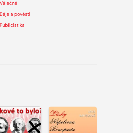
Válečné
Báje a pověsti
Publicistika