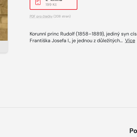
199 Kč
PDF pro čtečky
(208 stran)
Korunní princ Rudolf (1858–1889), jediný syn cí
Františka Josefa I., je jednou z důležitých...
Více
Po