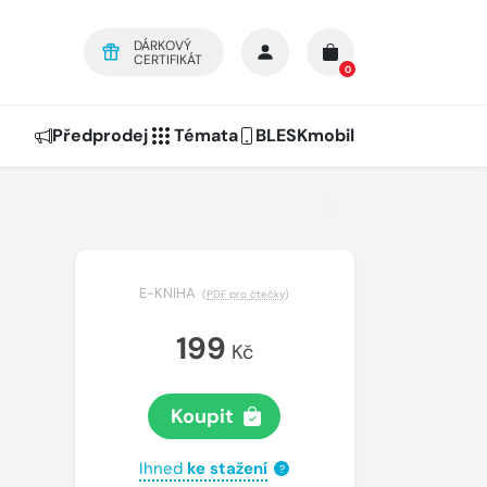
DÁRKOVÝ
CERTIFIKÁT
0
Předprodej
Témata
BLESKmobil
E-KNIHA
(
PDF pro čtečky
)
199
Kč
Koupit
Ihned
ke stažení
?