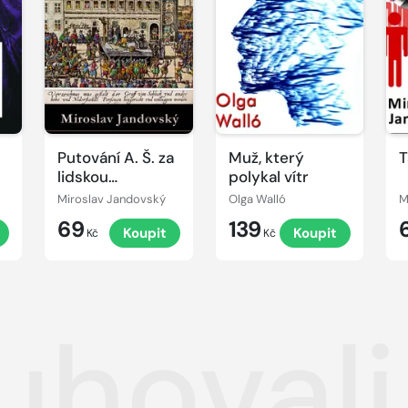
Putování A. Š. za
Muž, který
T
lidskou
polykal vítr
důstojností
Miroslav Jandovský
Olga Walló
M
69
139
t
Koupit
Koupit
Kč
Kč
uhovali