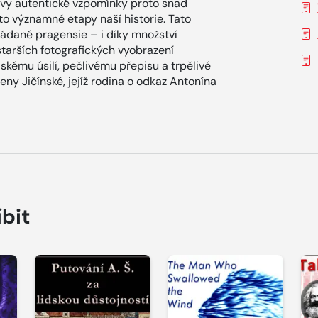
lovy autentické vzpomínky proto snad
o významné etapy naší historie. Tato
žádané pragensie – i díky množství
arších fotografických vyobrazení
skému úsilí, pečlivému přepisu a trpělivé
ny Jičínské, jejíž rodina o odkaz Antonína
íbit