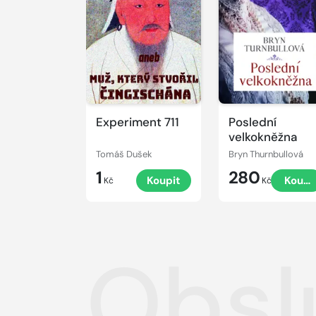
Experiment 711
Poslední
velkokněžna
Tomáš Dušek
Bryn Thurnbullová
1
280
Koupit
Koupi
Kč
Kč
Obsl