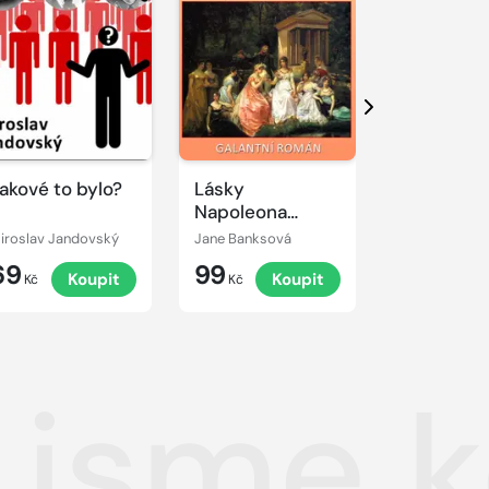
Další
akové to bylo?
Lásky
Skoněpád
Napoleona
Bonaparta
iroslav Jandovský
Jane Banksová
Miroslav Jan
69
99
69
Koupit
Koupit
K
Kč
Kč
Kč
 jsme 