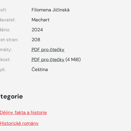
oři:
Filomena Jičínská
avatel:
Machart
dáno:
2024
et stran:
208
máty:
PDF pro čtečky
ikost:
PDF pro čtečky
(4 MiB)
yk:
Čeština
tegorie
Dějiny, fakta a historie
Historické romány