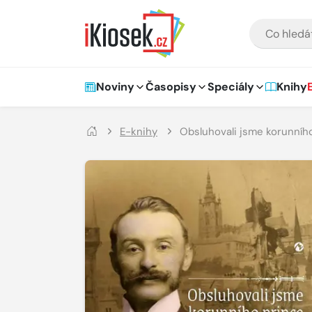
Přejít na hlavní obsah
VYHLEDÁVÁNÍ
Hlavní navigace
Noviny
Časopisy
Speciály
Knihy
E-knihy
Obsluhovali jsme korunníh