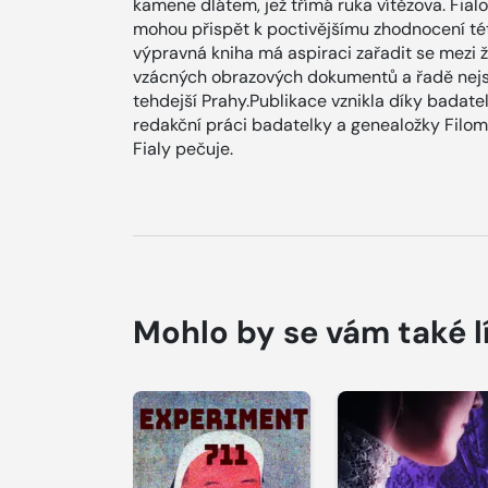
kamene dlátem, jež třímá ruka vítězova. Fia
mohou přispět k poctivějšímu zhodnocení tét
výpravná kniha má aspiraci zařadit se mezi 
vzácných obrazových dokumentů a řadě nejst
tehdejší Prahy.Publikace vznikla díky badatel
redakční práci badatelky a genealožky Filome
Fialy pečuje.
Mohlo by se vám také l