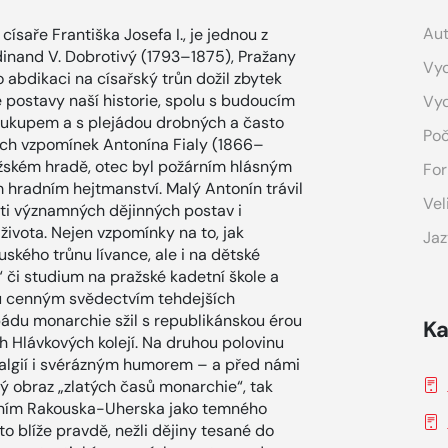
Aut
ísaře Františka Josefa I., je jednou z
rdinand V. Dobrotivý (1793–1875), Pražany
Vyd
 abdikaci na císařský trůn dožil zbytek
postavy naší historie, spolu s budoucím
Vy
ukupem a s plejádou drobných a často
Poč
tých vzpomínek Antonína Fialy (1866–
ažském hradě, otec byl požárním hlásným
For
m hradním hejtmanství. Malý Antonín trávil
Vel
osti významných dějinných postav i
ivota. Nejen vzpomínky na to, jak
Jaz
ského trůnu lívance, ale i na dětské
či studium na pražské kadetní škole a
ou cenným svědectvím tehdejších
ádu monarchie sžil s republikánskou érou
Ka
ch Hlávkových kolejí. Na druhou polovinu
talgií i svérázným humorem – a před námi
ý obraz „zlatých časů monarchie“, tak
lením Rakouska-Uherska jako temného
o blíže pravdě, nežli dějiny tesané do