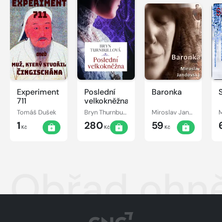
Experiment
Poslední
Baronka
711
velkokněžna
Tomáš Dušek
Bryn Thurnbullová
Miroslav Jandovský
1
280
59
Kč
Kč
Kč
Obřad ohn