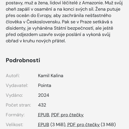
postavy, muž a žena, lidoví léčitelé z Amazonie. Muž svůj
oheň zapálí v osamění a na konci svých sil. Žena putuje
přes oceán do Evropy, aby zachránila nešťastného
člověka v Československu. Pak se v Praze setkává s
disidenty, je vyháněna Státní bezpečností, ale ještě
před odjezdem uzavře svoje poslání a vykoná svůj
obřad v kruhu nových přátel.
Podrobnosti
Autoři:
Kamil Kalina
Vydavatel:
Pointa
Vydáno:
2024
Počet stran:
432
Formáty:
EPUB
,
PDF pro čtečky
Velikost:
EPUB
(3 MiB),
PDF pro čtečky
(3 MiB)