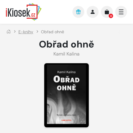
Přejít na hlavní obsah
0
E-knihy
Obřad ohně
Obřad ohně
Kamil Kalina