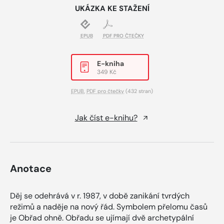
UKÁZKA KE STAŽENÍ
EPUB
PDF PRO ČTEČKY
E-kniha
349 Kč
EPUB
,
PDF pro čtečky
(432 stran)
Jak číst e-knihu?
Anotace
Děj se odehrává v r. 1987, v době zanikání tvrdých
režimů a naděje na nový řád. Symbolem přelomu časů
je Obřad ohně. Obřadu se ujímají dvě archetypální