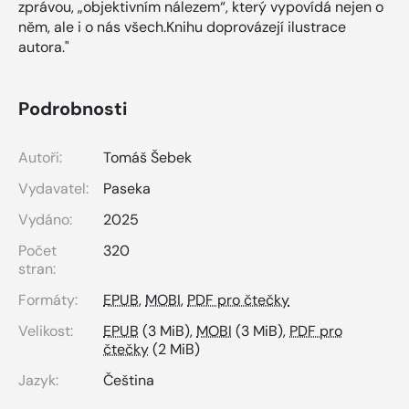
zprávou, „objektivním nálezem“, který vypovídá nejen o
něm, ale i o nás všech.Knihu doprovázejí ilustrace
autora."
Podrobnosti
Autoři:
Tomáš Šebek
Vydavatel:
Paseka
Vydáno:
2025
Počet
320
stran:
Formáty:
EPUB
,
MOBI
,
PDF pro čtečky
Velikost:
EPUB
(3 MiB),
MOBI
(3 MiB),
PDF pro
čtečky
(2 MiB)
Jazyk:
Čeština