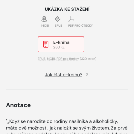
UKÁZKA KE STAŽENÍ
MOBI
EPUB
PDF PRO ČTEČKY
E-kniha
280 Kč
EPUB
,
MOBI
,
PDF pro čtečky
(320 stran)
Jak číst e-knihu?
Anotace
"„Když se narodíte do rodiny násilníka a alkoholičky,
máte dvě možnosti, jak naložit se svým životem. Za prvé