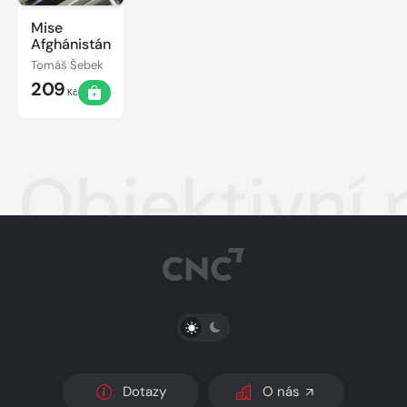
Mise
Afghánistán
Tomáš Šebek
209
Kč
Objektivní 
PŘEPNOUT SVĚTLÝ/TMAVÝ REŽIM
Dotazy
O nás