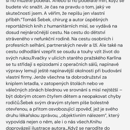
si ho můžete podělat. Anebo si ho poděláte míň, když se
budete víc snažit. Je čas na pravdu o tom, jaký ve
skutečnosti jsem. A věřím, že nepíšu jen vlastní
příběh.“Tomáš Šebek, chirurg a autor úspěšných
reportážních knih z humanitárních misí, se vydává na
dosud nejnáročnější cestu. Na cestu do dětství
stráveného v nefunkční rodině. Na cestu osobních i
profesních selhání, partnerských nevěr a lží. Ale také na
cestu odhodlání vzepřít se osudu a touhy vzít život do
svých rukou.Rvačky v ulicích starého pražského Karlína
se tu střídají s epizodami z operačních sálů, napínavé
výpravy lemují ještě napínavější okolnosti při budování
vlastní firmy. Jenže všechna ta dobrodružství za
kniplem letadla, v zatopených štolách nebo ve
válečných zónách blednou ve srovnání s misí nejtěžší –
být dobrým otcem čtyřem dětem a neopakovat chyby
rodičů.Šebek svým dravým stylem píše bolestně
otevřenou, a přitom osvobozující zpověď, jež je svého
druhu lékařskou zprávou, „objektivním nálezem“, který
vypovídá nejen o něm, ale i o nás všech.Knihu
doprovázejí ilustrace autora.„Když se narodíte do