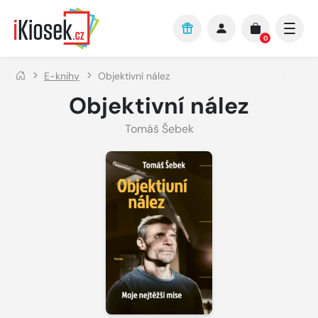
Přejít na hlavní obsah
0
E-knihy
Objektivní nález
Objektivní nález
Tomáš Šebek