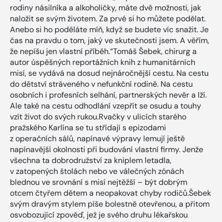
rodiny násilníka a alkoholičky, máte dvě možnosti, jak
naložit se svým životem. Za prvé si ho můžete podělat.
Anebo si ho poděláte míň, když se budete víc snažit. Je
čas na pravdu o tom, jaký ve skutečnosti jsem. A věřím,
že nepíšu jen vlastní příběh.“Tomáš Šebek, chirurg a
autor úspěšných reportážních knih z humanitárních
misí, se vydává na dosud nejnáročnější cestu. Na cestu
do dětství stráveného v nefunkční rodině. Na cestu
osobních i profesních selhání, partnerských nevěr a lží.
Ale také na cestu odhodlání vzepřít se osudu a touhy
vzít život do svých rukou.Rvačky v ulicích starého
pražského Karlína se tu střídají s epizodami
z operačních sálů, napínavé výpravy lemují ještě
napínavější okolnosti při budování vlastní firmy. Jenže
všechna ta dobrodružství za kniplem letadla,
v zatopených štolách nebo ve válečných zónách
blednou ve srovnání s misí nejtěžší – být dobrým
otcem čtyřem dětem a neopakovat chyby rodičů.Šebek
svým dravým stylem píše bolestně otevřenou, a přitom
osvobozující zpověď, jež je svého druhu lékařskou