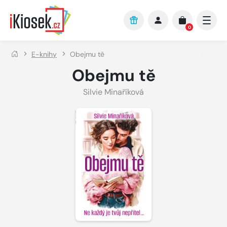
Přejít na hlavní obsah
0
E-knihy
Obejmu tě
Obejmu tě
Silvie Minaříková