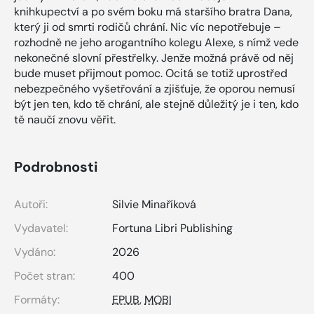
knihkupectví a po svém boku má staršího bratra Dana,
který ji od smrti rodičů chrání. Nic víc nepotřebuje –
rozhodně ne jeho arogantního kolegu Alexe, s nímž vede
nekonečné slovní přestřelky. Jenže možná právě od něj
bude muset přijmout pomoc. Ocitá se totiž uprostřed
nebezpečného vyšetřování a zjišťuje, že oporou nemusí
být jen ten, kdo tě chrání, ale stejně důležitý je i ten, kdo
tě naučí znovu věřit.
Podrobnosti
Autoři:
Silvie Minaříková
Vydavatel:
Fortuna Libri Publishing
Vydáno:
2026
Počet stran:
400
Formáty:
EPUB
,
MOBI