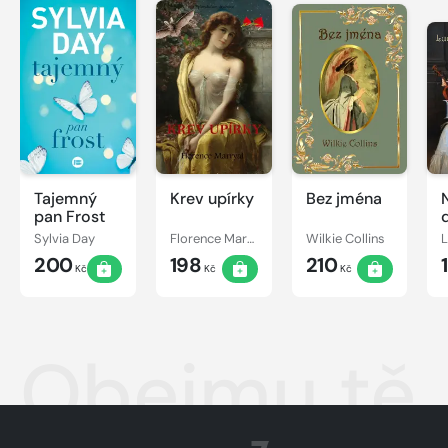
Tajemný
Krev upírky
Bez jména
pan Frost
Sylvia Day
Florence Marryat
Wilkie Collins
200
198
210
Kč
Kč
Kč
Obejmu tě