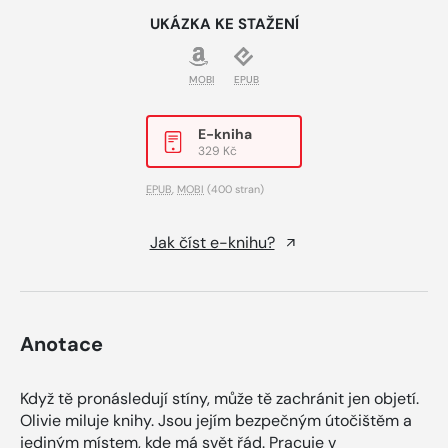
UKÁZKA KE STAŽENÍ
MOBI
EPUB
E-kniha
329 Kč
EPUB
,
MOBI
(400 stran)
Jak číst e-knihu?
Anotace
Když tě pronásledují stíny, může tě zachránit jen objetí.
Olivie miluje knihy. Jsou jejím bezpečným útočištěm a
jediným místem, kde má svět řád. Pracuje v