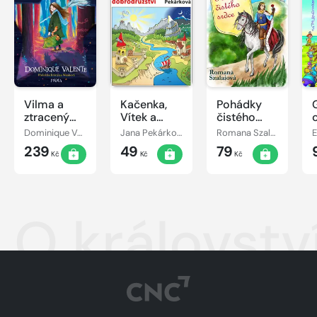
Vilma a
Kačenka,
Pohádky
ztracený
Vítek a
čistého
den
jejich
srdce
Dominique Valente
Jana Pekárková
Romana Szalaiová
E
pohádkové
239
49
79
dobrodružství
Kč
Kč
Kč
O království