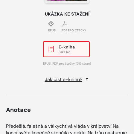
UKÁZKA KE STAŽENÍ
EPUB
PDF PRO ČTEČKY
E-kniha
349 Kč
EPUB
,
PDF pro čtečky
(312 stran)
Jak číst e-knihu?
Anotace
Předešlá, falešná a válkychtivá vláda v království Na
konci světa konečně skončila v pekle. Na trůn nastupuje