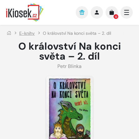
Přejít na hlavní obsah
0
E-knihy
O království Na konci světa – 2. díl
O království Na konci
světa – 2. díl
Petr Blinka