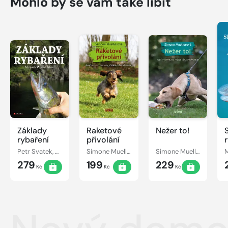
Mohlo by se vám také líbit
Základy
Raketové
Nežer to!
rybaření
přivolání
Petr Svatek, Jakub Šabata
Simone Muellerová
Simone Muellerová
279
199
229
Kč
Kč
Kč