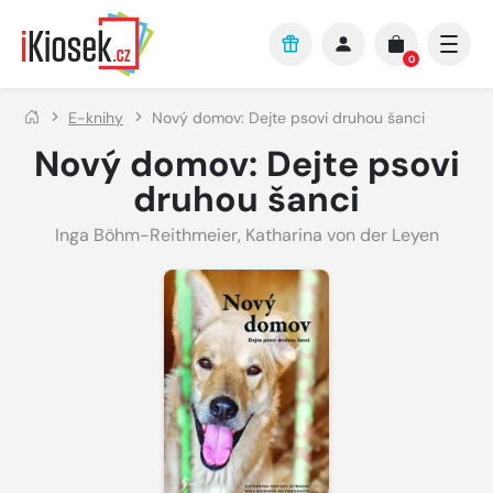
Přejít na hlavní obsah
0
E-knihy
Nový domov: Dejte psovi druhou šanci
Nový domov: Dejte psovi
druhou šanci
Inga Böhm-Reithmeier
,
Katharina von der Leyen