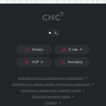
Nový domov
PŘEPNOUT SVĚTLÝ/TMAVÝ REŽIM
Dotazy
O nás
VOP
Kontakty
Autorská práva k publikovaným materiálům
Podmínky pro užívání služby informační společnosti
Informace o zpracování osobních údajů
Jednotná kontaktní místa
Cookies