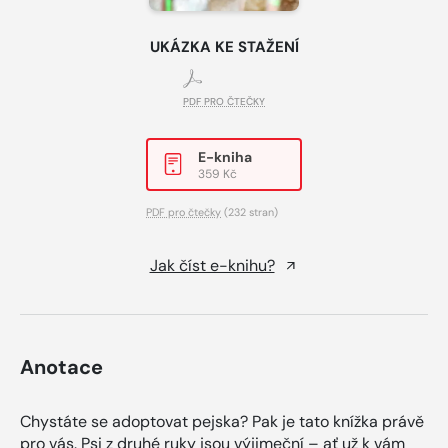
UKÁZKA KE STAŽENÍ
PDF PRO ČTEČKY
E-kniha
359 Kč
PDF pro čtečky
(232 stran)
Jak číst e-knihu?
Anotace
Chystáte se adoptovat pejska? Pak je tato knížka právě
pro vás. Psi z druhé ruky jsou výjimeční – ať už k vám