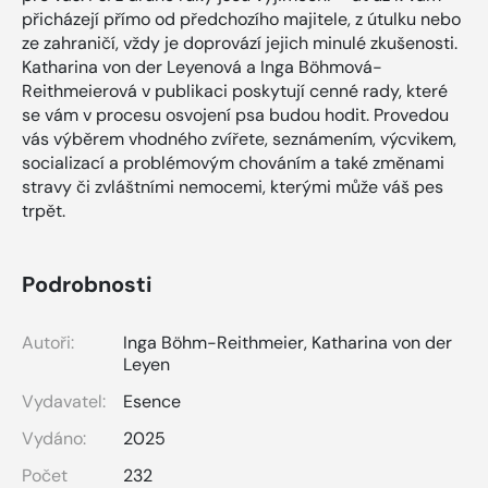
přicházejí přímo od předchozího majitele, z útulku nebo
ze zahraničí, vždy je doprovází jejich minulé zkušenosti.
Katharina von der Leyenová a Inga Böhmová-
Reithmeierová v publikaci poskytují cenné rady, které
se vám v procesu osvojení psa budou hodit. Provedou
vás výběrem vhodného zvířete, seznámením, výcvikem,
socializací a problémovým chováním a také změnami
stravy či zvláštními nemocemi, kterými může váš pes
trpět.
Podrobnosti
Autoři:
Inga Böhm-Reithmeier
,
Katharina von der
Leyen
Vydavatel:
Esence
Vydáno:
2025
Počet
232