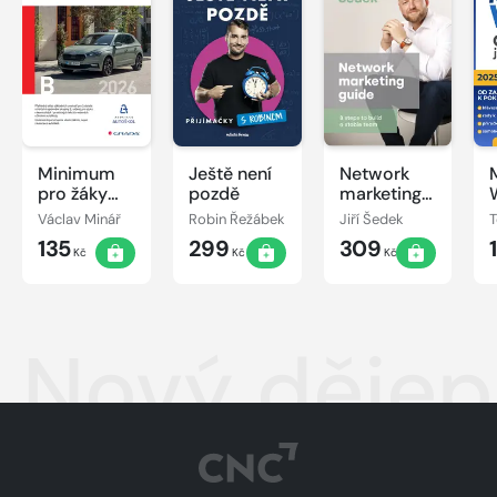
Minimum
Ještě není
Network
pro žáky
pozdě
marketing
autoškol
guide
Václav Minář
Robin Řežábek
Jiří Šedek
skupiny B
135
299
309
2026
Kč
Kč
Kč
Nový dějepi