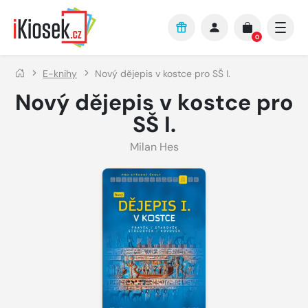
Přejít na hlavní obsah
0
E-knihy
Nový dějepis v kostce pro SŠ I.
Nový dějepis v kostce pro
SŠ I.
Milan Hes