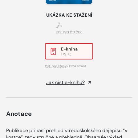
UKÁZKA KE STAŽENÍ
PDF PRO ČTEČKY
E-kniha
179 Kč
PDF pro čtečky
(224 stran)
Jak číst e-knihu?
Anotace
Publikace přináší přehled středoškolského dějepisu “v
kostce”, tedy stručně a přehledně. Obsahuje výklad