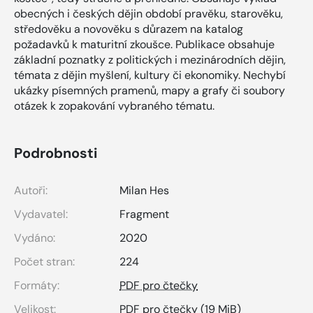
obecných i českých dějin období pravěku, starověku,
středověku a novověku s důrazem na katalog
požadavků k maturitní zkoušce. Publikace obsahuje
základní poznatky z politických i mezinárodních dějin,
témata z dějin myšlení, kultury či ekonomiky. Nechybí
ukázky písemných pramenů, mapy a grafy či soubory
otázek k zopakování vybraného tématu.
Podrobnosti
Autoři:
Milan Hes
Vydavatel:
Fragment
Vydáno:
2020
Počet stran:
224
Formáty:
PDF pro čtečky
Velikost:
PDF pro čtečky
(19 MiB)