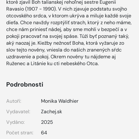
ktoré zjavil Boh talianskej rehoľnej sestre Eugenii
Ravasio (1907 − 1990). V nich zjavuje podstatu svojho
otcovského srdca, v ktorom ukrýva a miluje každé svoje
dieťa. Chce navždy rozptýliť strach, ktorý z neho máme,
chce nám priniesť nádej, aby sme mohli v bezpečí a v
pokoji pracovať na svojej spáse. Túži byť poznaný taký,
aký naozaj je. Kiežby nežnosť Boha, ktorá vyžaruje zo
slov tejto novény, vniesla do našich zranených sŕdc
uzdravenie a pokoj. Okrem novény tu nájdeme aj
Ruženec a Litánie ku cti nebeského Otca.
Podrobnosti
Autoři:
Monika Waldhier
Vydavatel:
Zachej.sk
Vydáno:
2025
Počet stran:
64