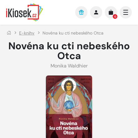
Přejít na hlavní obsah
0
E-knihy
Novéna ku cti nebeského Otca
Novéna ku cti nebeského
Otca
Monika Waldhier