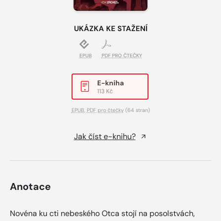
UKÁZKA KE STAŽENÍ
EPUB
PDF PRO ČTEČKY
E-kniha
113 Kč
EPUB
,
PDF pro čtečky
(64 stran)
Jak číst e-knihu?
Anotace
Novéna ku cti nebeského Otca stojí na posolstvách,