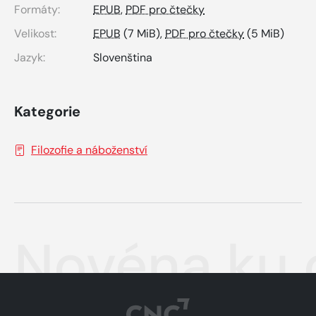
Formáty:
EPUB
,
PDF pro čtečky
Velikost:
EPUB
(7 MiB),
PDF pro čtečky
(5 MiB)
Jazyk:
Slovenština
Kategorie
Filozofie a náboženství
Novéna ku 