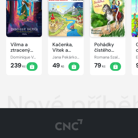
Vilma a
Kačenka,
Pohádky
ztracený
Vítek a
čistého
den
jejich
srdce
Dominique Valente
Jana Pekárková
Romana Szalaiová
E
pohádkové
239
49
79
dobrodružství
Kč
Kč
Kč
Nové příbě