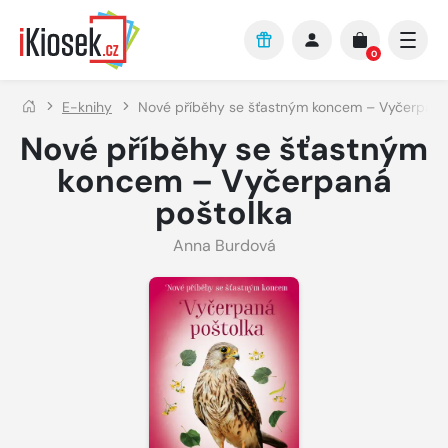
Přejít na hlavní obsah
0
E-knihy
Nové příběhy se šťastným koncem – Vyčerpaná
Nové příběhy se šťastným
koncem – Vyčerpaná
poštolka
Anna Burdová