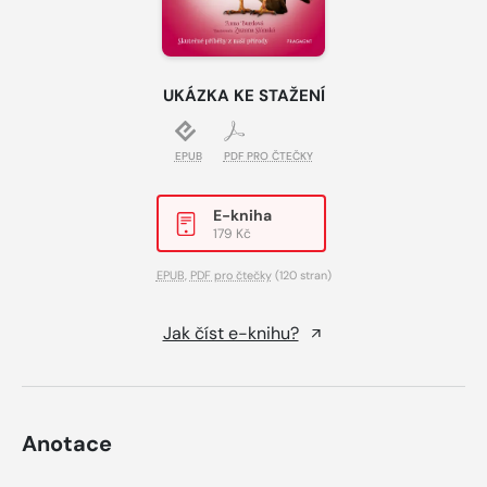
UKÁZKA KE STAŽENÍ
EPUB
PDF PRO ČTEČKY
E-kniha
179 Kč
EPUB
,
PDF pro čtečky
(120 stran)
Jak číst e-knihu?
Anotace