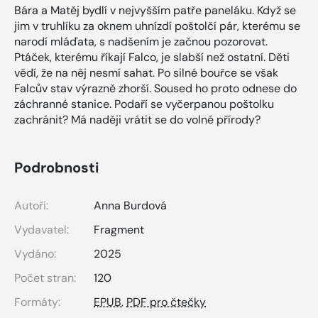
Bára a Matěj bydlí v nejvyšším patře paneláku. Když se
jim v truhlíku za oknem uhnízdí poštolčí pár, kterému se
narodí mláďata, s nadšením je začnou pozorovat.
Ptáček, kterému říkají Falco, je slabší než ostatní. Děti
vědí, že na něj nesmí sahat. Po silné bouřce se však
Falcův stav výrazně zhorší. Soused ho proto odnese do
záchranné stanice. Podaří se vyčerpanou poštolku
zachránit? Má naději vrátit se do volné přírody?
Podrobnosti
Autoři:
Anna Burdová
Vydavatel:
Fragment
Vydáno:
2025
Počet stran:
120
Formáty:
EPUB
,
PDF pro čtečky