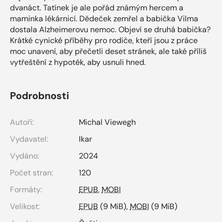
dvanáct. Tatínek je ale pořád známým hercem a
maminka lékárnicí. Dědeček zemřel a babička Vilma
dostala Alzheimerovu nemoc. Objeví se druhá babička?
Krátké cynické příběhy pro rodiče, kteří jsou z práce
moc unavení, aby přečetli deset stránek, ale také příliš
vytřeštění z hypoték, aby usnuli hned.
Podrobnosti
Autoři:
Michal Viewegh
Vydavatel:
Ikar
Vydáno:
2024
Počet stran:
120
Formáty:
EPUB
,
MOBI
Velikost:
EPUB
(9 MiB),
MOBI
(9 MiB)