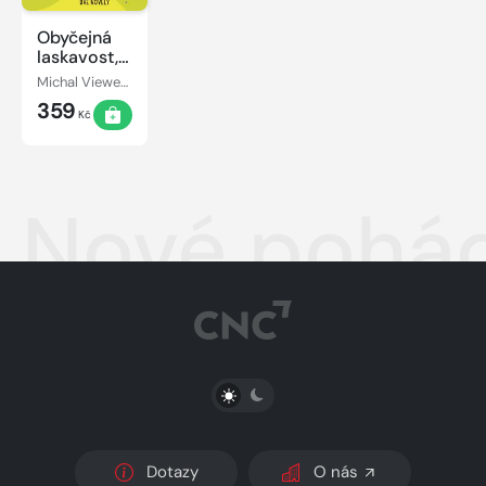
Obyčejná
laskavost,
Neobyčejná
Michal Viewegh
nestoudnost
359
Kč
Nové pohád
PŘEPNOUT SVĚTLÝ/TMAVÝ REŽIM
Dotazy
O nás