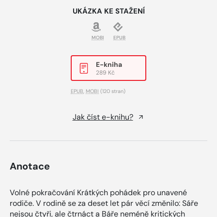
UKÁZKA KE STAŽENÍ
MOBI
EPUB
E-kniha
289 Kč
EPUB
,
MOBI
(120 stran)
Jak číst e-knihu?
Anotace
Volné pokračování Krátkých pohádek pro unavené
rodiče. V rodině se za deset let pár věcí změnilo: Sáře
nejsou čtyři, ale čtrnáct a Báře neméně kritických