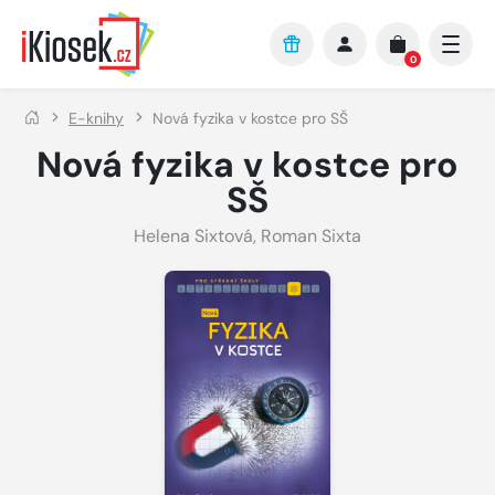
Přejít na hlavní obsah
0
E-knihy
Nová fyzika v kostce pro SŠ
Nová fyzika v kostce pro
SŠ
Helena Sixtová
,
Roman Sixta