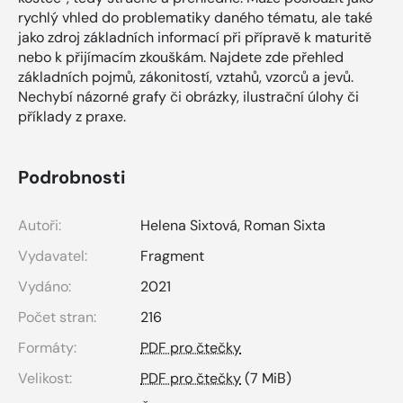
rychlý vhled do problematiky daného tématu, ale také
jako zdroj základních informací při přípravě k maturitě
nebo k přijímacím zkouškám. Najdete zde přehled
základních pojmů, zákonitostí, vztahů, vzorců a jevů.
Nechybí názorné grafy či obrázky, ilustrační úlohy či
příklady z praxe.
Podrobnosti
Autoři:
Helena Sixtová
,
Roman Sixta
Vydavatel:
Fragment
Vydáno:
2021
Počet stran:
216
Formáty:
PDF pro čtečky
Velikost:
PDF pro čtečky
(7 MiB)