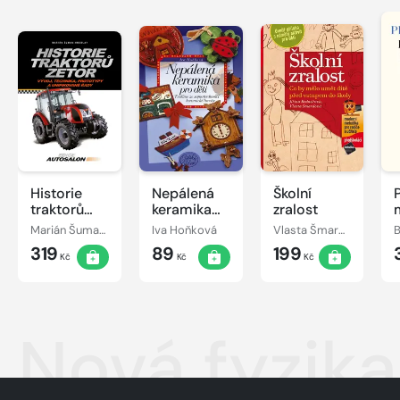
Historie
Nepálená
Školní
traktorů
keramika
zralost
Zetor
pro děti
Marián Šuman-Hreblay
Iva Hoňková
Vlasta Šmardová, Jiřina Bednářová
B
319
89
199
Kč
Kč
Kč
Nová fyzika