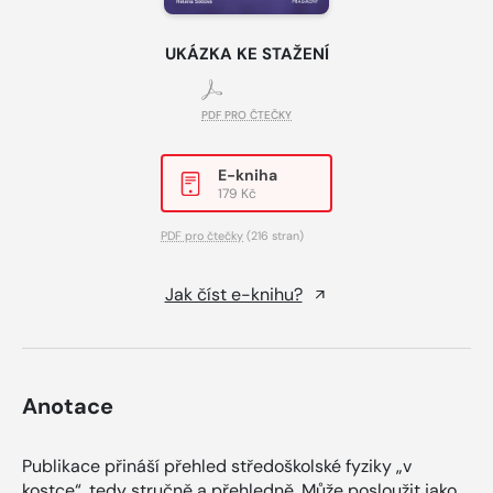
UKÁZKA KE STAŽENÍ
PDF PRO ČTEČKY
E-kniha
179 Kč
PDF pro čtečky
(216 stran)
Jak číst e-knihu?
Anotace
Publikace přináší přehled středoškolské fyziky „v
kostce“, tedy stručně a přehledně. Může posloužit jako