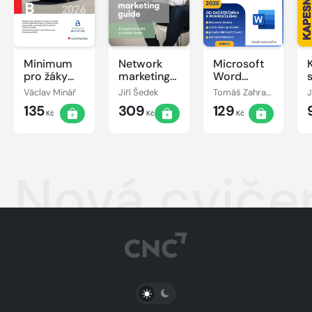
Minimum
Network
Microsoft
pro žáky
marketing
Word
autoškol
guide
ovládněte
Václav Minář
Jiří Šedek
Tomáš Zahradníček
J
skupiny B
jednou
135
309
129
2026
provždy
Kč
Kč
Kč
Nová cvičen
PŘEPNOUT SVĚTLÝ/TMAVÝ REŽIM