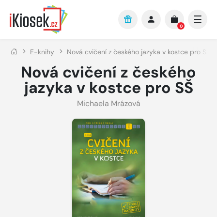
Přejít na hlavní obsah
0
E-knihy
Nová cvičení z českého jazyka v kostce pro SŠ
Nová cvičení z českého
jazyka v kostce pro SŠ
Michaela Mrázová