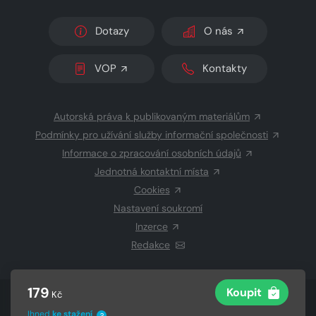
Dotazy
O nás
VOP
Kontakty
Autorská práva k publikovaným materiálům
Podmínky pro užívání služby informační společnosti
Informace o zpracování osobních údajů
Jednotná kontaktní místa
Cookies
Nastavení soukromí
Inzerce
Redakce
179
Koupit
Kč
© 2026 Copyright
CZECH NEWS CENTER a.s.
a dodavatelé
obsahu
Ihned
ke stažení
?