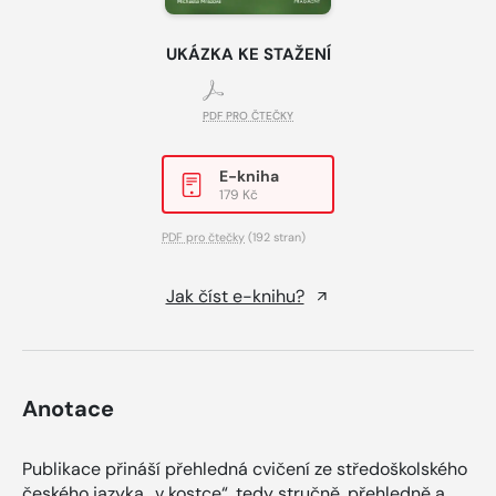
UKÁZKA KE STAŽENÍ
PDF PRO ČTEČKY
E-kniha
179 Kč
PDF pro čtečky
(192 stran)
Jak číst e-knihu?
Anotace
Publikace přináší přehledná cvičení ze středoškolského
českého jazyka „v kostce“, tedy stručně, přehledně a