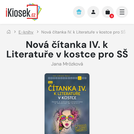
Přejít na hlavní obsah
0
E-knihy
Nová čítanka IV. k Literatuře v kostce pro SŠ
Nová čítanka IV. k
Literatuře v kostce pro SŠ
Jana Mrózková