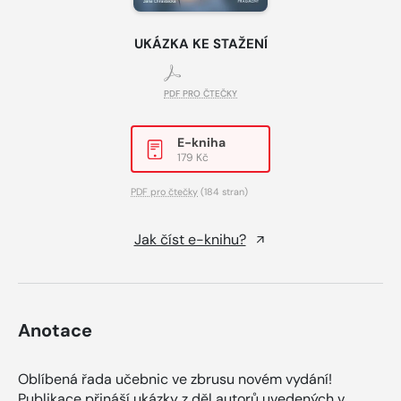
UKÁZKA KE STAŽENÍ
PDF PRO ČTEČKY
E-kniha
179 Kč
PDF pro čtečky
(184 stran)
Jak číst e-knihu?
Anotace
Oblíbená řada učebnic ve zbrusu novém vydání!
Publikace přináší ukázky z děl autorů uvedených v