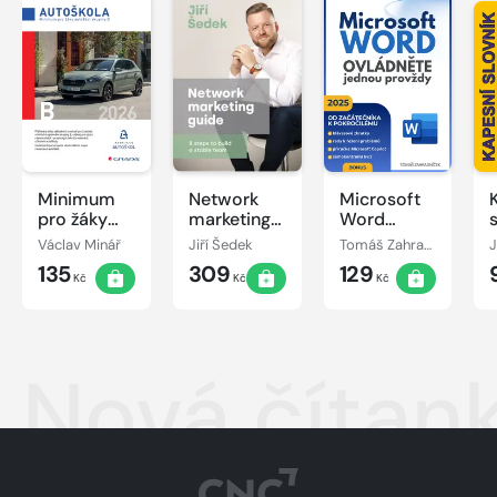
Minimum
Network
Microsoft
pro žáky
marketing
Word
autoškol
guide
ovládněte
Václav Minář
Jiří Šedek
Tomáš Zahradníček
J
skupiny B
jednou
135
309
129
2026
provždy
Kč
Kč
Kč
Nová čítank