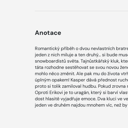
Anotace
Romantický příběh o dvou nevlastních bratre
jeden z nich miluje a ten druhý… si bude muse
snowboardistů světa. Tajnůstkářský kluk, kte
táta rozhodne sestěhovat se svou novou ženo
mohlo něco změnit. Ale pak mu do života vtrhn
úplným opakem! Kasper dává přednost ruchu 
proto si tolik zamiloval hudbu. Pokud zrovna
Oproti Erikovi je to uragán, který si barví vl
dost hlasitě vyjadřuje emoce. Dva kluci ve 
jeden ve druhém najdou mnohem víc, než by 