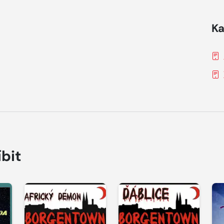
Ka
íbit