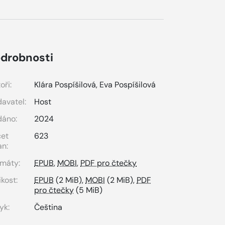
drobnosti
oři:
Klára Pospíšilová
,
Eva Pospíšilová
avatel:
Host
dáno:
2024
čet
623
an:
máty:
EPUB
,
MOBI
,
PDF pro čtečky
ikost:
EPUB
(2 MiB),
MOBI
(2 MiB),
PDF
pro čtečky
(5 MiB)
yk:
Čeština