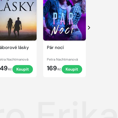
Další
áborové lásky
Pár nocí
Líbání ve 
etra Nachtmanová
Petra Nachtmanová
Petra Nacht
149
169
99
Koupit
Koupit
K
Kč
Kč
Kč
o Erik