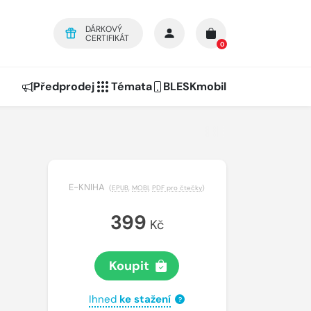
DÁRKOVÝ
CERTIFIKÁT
0
Předprodej
Témata
BLESKmobil
E-KNIHA
(
EPUB
,
MOBI
,
PDF pro čtečky
)
399
Kč
Koupit
Ihned
ke stažení
?