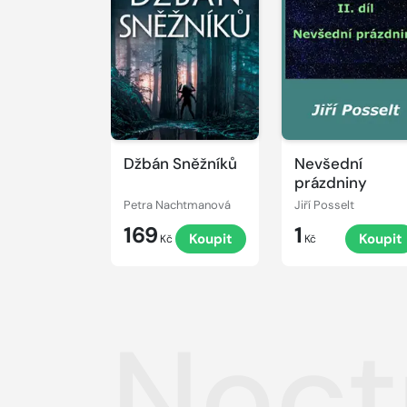
Džbán Sněžníků
Nevšední
prázdniny
Petra Nachtmanová
Jiří Posselt
169
1
Koupit
Koupit
Kč
Kč
Noct