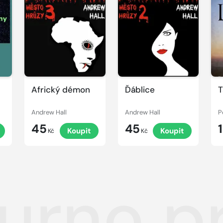
Africký démon
Ďáblice
T
Andrew Hall
Andrew Hall
P
45
45
Koupit
Koupit
Kč
Kč
urno pr