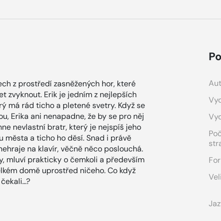
Po
Aut
ch z prostředí zasněžených hor, které
t zvyknout. Erik je jedním z nejlepších
Vyd
rý má rád ticho a pletené svetry. Když se
u, Erika ani nenapadne, že by se pro něj
Vy
e nevlastní bratr, který je nejspíš jeho
Po
města a ticho ho děsí. Snad i právě
str
 nehraje na klavír, věčně něco poslouchá.
asy, mluví prakticky o čemkoli a především
For
velkém domě uprostřed ničeho. Co když
Vel
čekali…?
Jaz