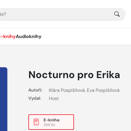
E-knihy
Audioknihy
Nocturno pro Erika
Autoři:
Klára Pospíšilová
,
Eva Pospíšilová
Vydal:
Host
E-kniha
399 Kč