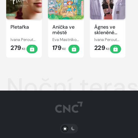
Pletařka
Anička ve
Ágnes ve
městě
skleněném
městě
Ivana Peroutková
Eva Mastníková, Ivana Peroutková
Ivana Peroutková
279
179
229
Kč
Kč
Kč
Noční tera
PŘEPNOUT SVĚTLÝ/TMAVÝ REŽIM