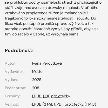
se prohlubují pocity osamělosti, strach z přicházejícího
stáří, vzájemné averze a dozvuky minulosti. V příběhu
vztahového propletence tří žen je melancholie i
tragikomično, okamžiky nesnesitelnosti i soucitu. Do
fikce však postupně proniká opravdový život, a tak
autorka opouští částečně vymyšlený příběh, aby se s
tím, co začalo v Caorle, už vyrovnala sama.
Podrobnosti
Autoři:
Ivana Peroutková
Vydavatel:
Motto
Vydáno:
2025
Počet stran:
208
Formáty:
EPUB
,
PDF pro čtečky
Velikost:
EPUB
(2 MiB),
PDF pro čtečky
(1 MiB)