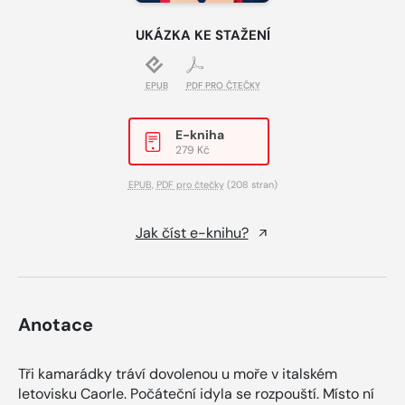
UKÁZKA KE STAŽENÍ
EPUB
PDF PRO ČTEČKY
E-kniha
279 Kč
EPUB
,
PDF pro čtečky
(208 stran)
Jak číst e-knihu?
Anotace
Tři kamarádky tráví dovolenou u moře v italském
letovisku Caorle. Počáteční idyla se rozpouští. Místo ní