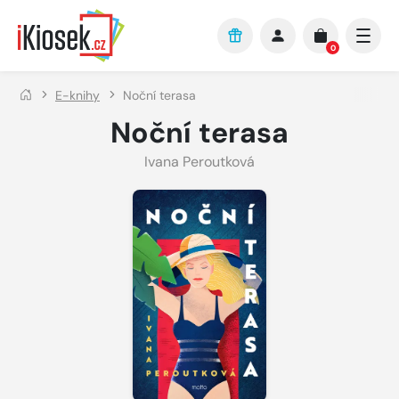
Přejít na hlavní obsah
0
E-knihy
Noční terasa
Noční terasa
Ivana Peroutková