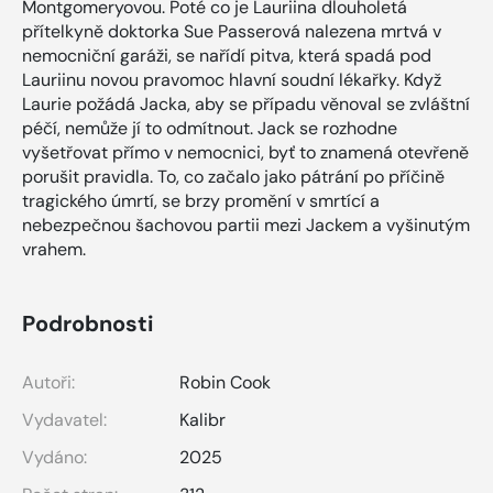
Montgomeryovou. Poté co je Lauriina dlouholetá
přítelkyně doktorka Sue Passerová nalezena mrtvá v
nemocniční garáži, se nařídí pitva, která spadá pod
Lauriinu novou pravomoc hlavní soudní lékařky. Když
Laurie požádá Jacka, aby se případu věnoval se zvláštní
péčí, nemůže jí to odmítnout. Jack se rozhodne
vyšetřovat přímo v nemocnici, byť to znamená otevřeně
porušit pravidla. To, co začalo jako pátrání po příčině
tragického úmrtí, se brzy promění v smrtící a
nebezpečnou šachovou partii mezi Jackem a vyšinutým
vrahem.
Podrobnosti
Autoři:
Robin Cook
Vydavatel:
Kalibr
Vydáno:
2025