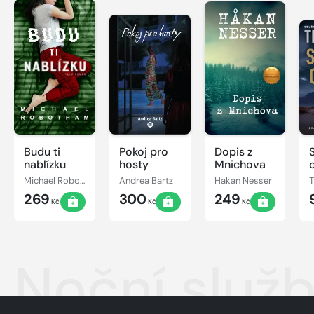
Budu ti
Pokoj pro
Dopis z
nablízku
hosty
Mnichova
Michael Robotham
Andrea Bartz
Hakan Nesser
269
300
249
Kč
Kč
Kč
Noční služ