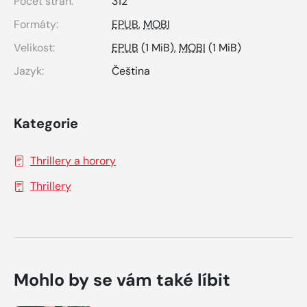
Počet stran:
312
Formáty:
EPUB
,
MOBI
Velikost:
EPUB
(1 MiB),
MOBI
(1 MiB)
Jazyk:
Čeština
Kategorie
Thrillery a horory
Thrillery
Mohlo by se vám také líbit