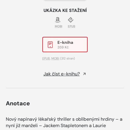
UKÁZKA KE STAŽENÍ
MOBI
EPUB
E-kniha
359 Kč
EPUB
,
MOBI
(312 stran)
Jak číst e-knihu?
Anotace
Nový napínavý lékařský thriller s oblíbenými hrdiny – a
nyní již manželi – Jackem Stapletonem a Laurie