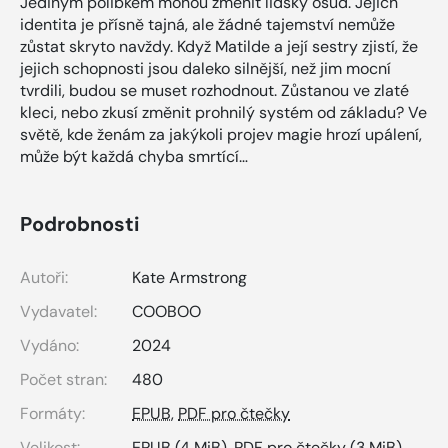
Jediným polibkem mohou změnit lidský osud. Jejich
identita je přísně tajná, ale žádné tajemství nemůže
zůstat skryto navždy. Když Matilde a její sestry zjistí, že
jejich schopnosti jsou daleko silnější, než jim mocní
tvrdili, budou se muset rozhodnout. Zůstanou ve zlaté
kleci, nebo zkusí změnit prohnilý systém od základu? Ve
světě, kde ženám za jakýkoli projev magie hrozí upálení,
může být každá chyba smrtící…
Podrobnosti
Autoři:
Kate Armstrong
Vydavatel:
COOBOO
Vydáno:
2024
Počet stran:
480
Formáty:
EPUB
,
PDF pro čtečky
Velikost:
EPUB
(4 MiB),
PDF pro čtečky
(3 MiB)