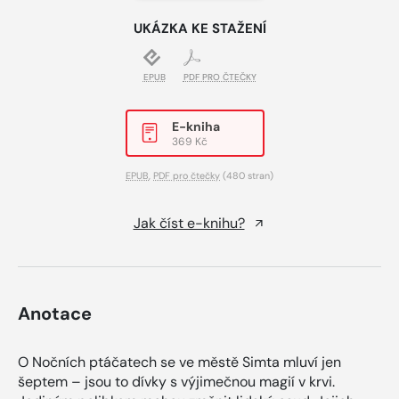
UKÁZKA KE STAŽENÍ
EPUB
PDF PRO ČTEČKY
E-kniha
369 Kč
EPUB
,
PDF pro čtečky
(480 stran)
Jak číst e-knihu?
Anotace
O Nočních ptáčatech se ve městě Simta mluví jen
šeptem – jsou to dívky s výjimečnou magií v krvi.