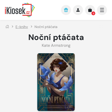
Přejít na hlavní obsah
0
E-knihy
Noční ptáčata
Noční ptáčata
Kate Armstrong