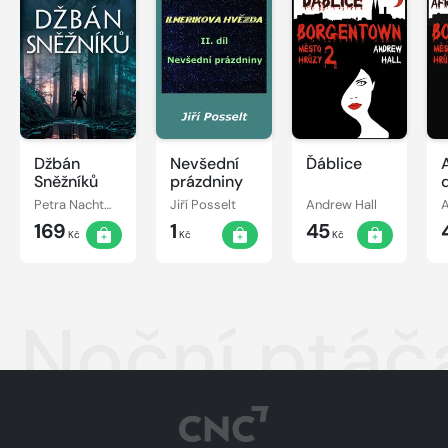
Džbán
Nevšední
Ďáblice
Sněžníků
prázdniny
Petra Nachtmanová
Jiří Posselt
Andrew Hall
A
169
1
45
Kč
Kč
Kč
Noční ptáč