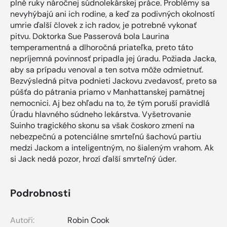
plné ruky náročnej súdnolekárskej práce. Problémy sa
nevyhýbajú ani ich rodine, a keď za podivných okolností
umrie ďalší človek z ich radov, je potrebné vykonať
pitvu. Doktorka Sue Passerová bola Laurina
temperamentná a dlhoročná priateľka, preto táto
nepríjemná povinnosť pripadla jej úradu. Požiada Jacka,
aby sa prípadu venoval a ten sotva môže odmietnuť.
Bezvýsledná pitva podnieti Jackovu zvedavosť, preto sa
púšťa do pátrania priamo v Manhattanskej pamätnej
nemocnici. Aj bez ohľadu na to, že tým poruší pravidlá
Úradu hlavného súdneho lekárstva. Vyšetrovanie
Suinho tragického skonu sa však čoskoro zmení na
nebezpečnú a potenciálne smrteľnú šachovú partiu
medzi Jackom a inteligentným, no šialeným vrahom. Ak
si Jack nedá pozor, hrozí ďalší smrteľný úder.
Podrobnosti
Autoři:
Robin Cook