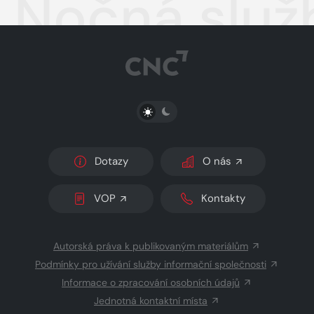
Nočná služ
PŘEPNOUT SVĚTLÝ/TMAVÝ REŽIM
Dotazy
O nás
VOP
Kontakty
Autorská práva k publikovaným materiálům
Podmínky pro užívání služby informační společnosti
Informace o zpracování osobních údajů
Jednotná kontaktní místa