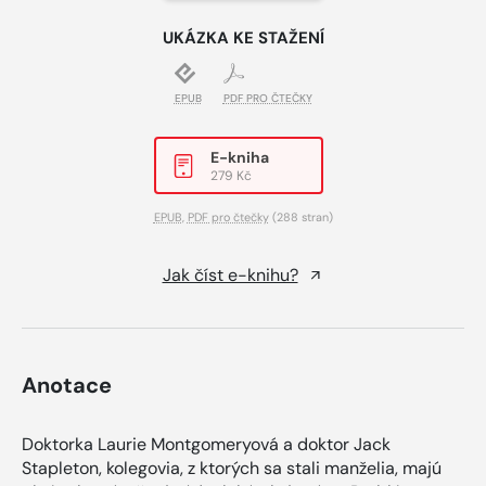
UKÁZKA KE STAŽENÍ
EPUB
PDF PRO ČTEČKY
E-kniha
279 Kč
EPUB
,
PDF pro čtečky
(288 stran)
Jak číst e-knihu?
Anotace
Doktorka Laurie Montgomeryová a doktor Jack
Stapleton, kolegovia, z ktorých sa stali manželia, majú