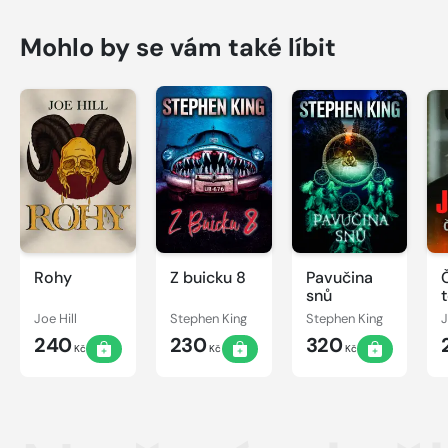
Mohlo by se vám také líbit
Rohy
Z buicku 8
Pavučina
snů
Joe Hill
Stephen King
Stephen King
J
240
230
320
Kč
Kč
Kč