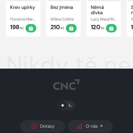
Krev upírky
Bez jména
Němá
dívka
Florence Marryat
Wilkie Collins
Lucy Maud Montgomery
W
198
210
120
Kč
Kč
Kč
Nikdy tě n
PŘEPNOUT SVĚTLÝ/TMAVÝ REŽIM
Dotazy
O nás