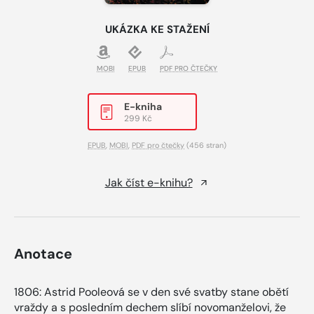
UKÁZKA KE STAŽENÍ
MOBI
EPUB
PDF PRO ČTEČKY
E-kniha
299 Kč
EPUB
,
MOBI
,
PDF pro čtečky
(456 stran)
Jak číst e-knihu?
Anotace
1806: Astrid Pooleová se v den své svatby stane obětí
vraždy a s posledním dechem slíbí novomanželovi, že