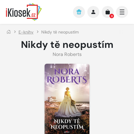
Přejít na hlavní obsah
0
E-knihy
Nikdy tě neopustím
Nikdy tě neopustím
Nora Roberts