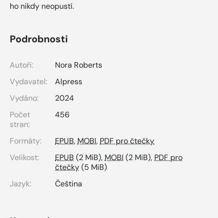
ho nikdy neopustí.
Podrobnosti
Autoři:
Nora Roberts
Vydavatel:
Alpress
Vydáno:
2024
Počet
456
stran:
Formáty:
EPUB
,
MOBI
,
PDF pro čtečky
Velikost:
EPUB
(2 MiB),
MOBI
(2 MiB),
PDF pro
čtečky
(5 MiB)
Jazyk:
Čeština