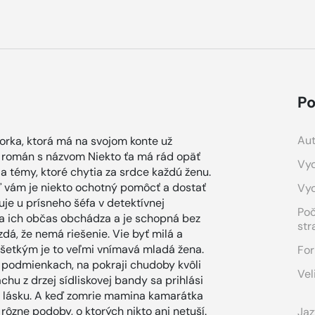
Po
Aut
torka, ktorá má na svojom konte už
í román s názvom Niekto ťa má rád opäť
Vyd
a témy, ktoré chytia za srdce každú ženu.
 vám je niekto ochotný pomôcť a dostať
Vy
cuje u prísneho šéfa v detektívnej
Po
ona ich občas obchádza a je schopná bez
str
dá, že nemá riešenie. Vie byť milá a
ovšetkým je to veľmi vnímavá mladá žena.
For
 podmienkach, na pokraji chudoby kvôli
Vel
hu z drzej sídliskovej bandy sa prihlási
kú lásku. A keď zomrie mamina kamarátka
 rôzne podoby, o ktorých nikto ani netuší.
Jaz