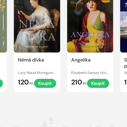
Němá dívka
Angelika
S
p
Lucy Maud Montgomery
Elisabeth Sanxay Holding
W
120
210
Koupit
Koupit
Kč
Kč