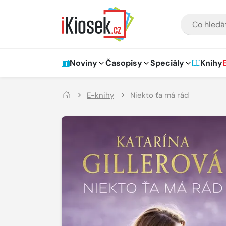
Přejít na hlavní obsah
VYHLEDÁVÁNÍ
Hlavní navigace
Noviny
Časopisy
Speciály
Knihy
E-knihy
Niekto ťa má rád