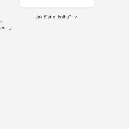
Jak číst e-knihu?
a,
íce