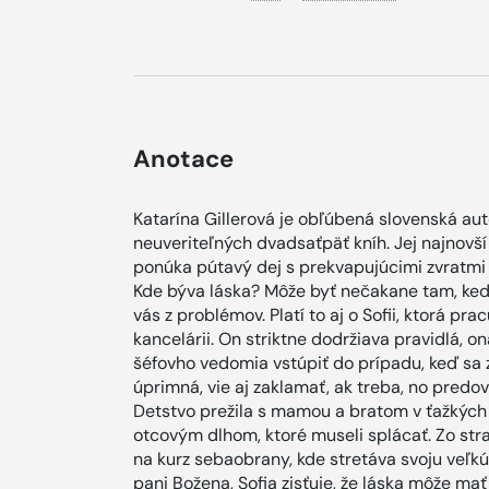
Anotace
Katarína Gillerová je obľúbená slovenská au
neuveriteľných dvadsaťpäť kníh. Jej najnovš
ponúka pútavý dej s prekvapujúcimi zvratmi 
Kde býva láska? Môže byť nečakane tam, keď
vás z problémov. Platí to aj o Sofii, ktorá pra
kancelárii. On striktne dodržiava pravidlá, 
šéfovho vedomia vstúpiť do prípadu, keď sa z
úprimná, vie aj zaklamať, ak treba, no pred
Detstvo prežila s mamou a bratom v ťažkých
otcovým dlhom, ktoré museli splácať. Zo strac
na kurz sebaobrany, kde stretáva svoju veľ
pani Božena, Sofia zisťuje, že láska môže mať