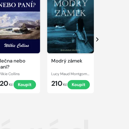
Další
lečna nebo
Modrý zámek
Armadale
aní?
ilkie Collins
Lucy Maud Montgomery
Wilkie Collins
120
210
249
Koupit
Koupit
Kč
Kč
Kč