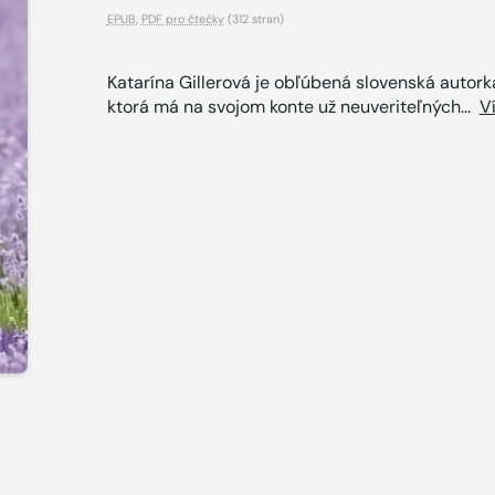
EPUB
,
PDF pro čtečky
(312 stran)
Katarína Gillerová je obľúbená slovenská autork
ktorá má na svojom konte už neuveriteľných...
V