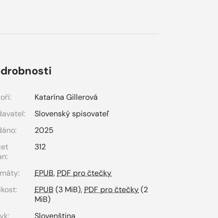
drobnosti
oři:
Katarína Gillerová
avatel:
Slovenský spisovateľ
dáno:
2025
čet
312
an:
máty:
EPUB
,
PDF pro čtečky
ikost:
EPUB
(3 MiB),
PDF pro čtečky
(2
MiB)
yk:
Slovenština