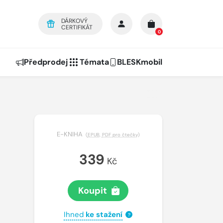
DÁRKOVÝ
CERTIFIKÁT
0
Předprodej
Témata
BLESKmobil
E-KNIHA
(
EPUB
,
PDF pro čtečky
)
339
Kč
Koupit
Ihned
ke stažení
?