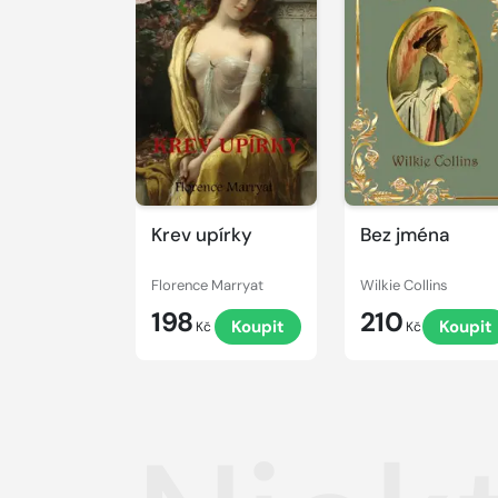
Krev upírky
Bez jména
Florence Marryat
Wilkie Collins
198
210
Koupit
Koupit
Kč
Kč