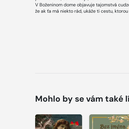
V Boženinom dome objavuje tajomstvá cudzej 
že ak ťa má niekto rád, ukáže ti cestu, ktorou
Mohlo by se vám také l