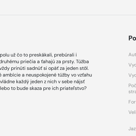
Po
Aut
spolu už čo to preskákali, prebúrali i
druhému priečia a ťahajú za prsty. Túžba
Vyd
ždy prinúti sadnúť si opäť za jeden stôl.
 ambície a neuspokojené túžby vo vzťahu
Vy
ládne každý jeden z nich v sebe nájsť
Po
alebo to bude skaza pre ich priateľstvo?
str
For
Vel
Jaz