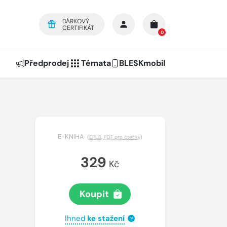
DÁRKOVÝ
CERTIFIKÁT
0
Předprodej
Témata
BLESKmobil
E-KNIHA
(
EPUB
,
PDF pro čtečky
)
329
Kč
Koupit
Ihned
ke stažení
?