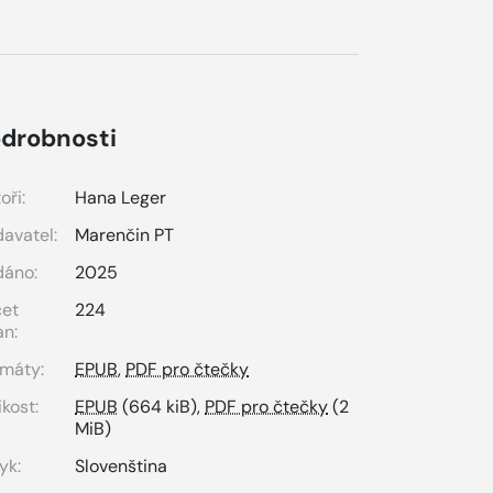
drobnosti
oři:
Hana Leger
avatel:
Marenčin PT
dáno:
2025
čet
224
an:
máty:
EPUB
,
PDF pro čtečky
ikost:
EPUB
(664 kiB),
PDF pro čtečky
(2
MiB)
yk:
Slovenština