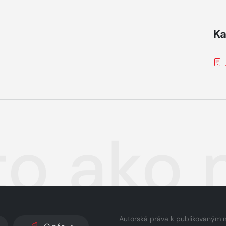
Ka
to ako
Autorská práva k publikovaným 