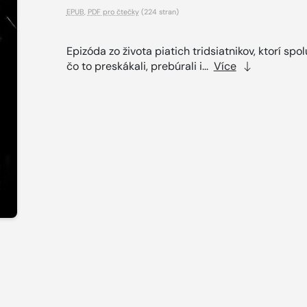
EPUB
,
PDF pro čtečky
(224 stran)
Epizóda zo života piatich tridsiatnikov, ktorí spol
čo to preskákali, prebúrali i...
Více