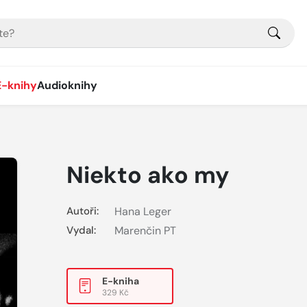
E-knihy
Audioknihy
Niekto ako my
Autoři:
Hana Leger
Vydal:
Marenčin PT
E-kniha
329 Kč