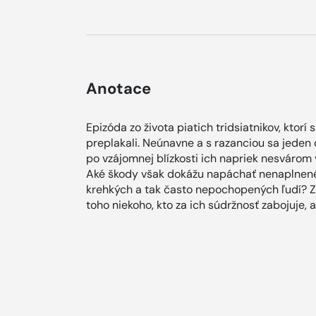
Anotace
Epizóda zo života piatich tridsiatnikov, ktorí 
preplakali. Neúnavne a s razanciou sa jeden 
po vzájomnej blízkosti ich napriek nesvárom v
Aké škody však dokážu napáchať nenaplnené
krehkých a tak často nepochopených ľudí? Zv
toho niekoho, kto za ich súdržnosť zabojuje, 