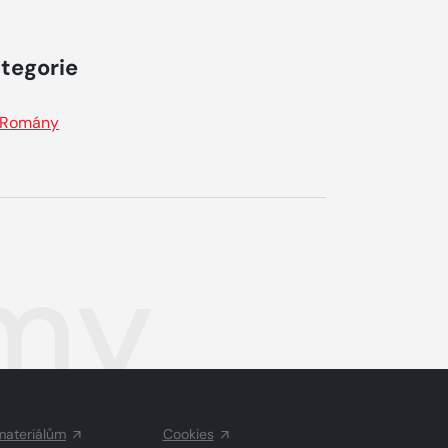
tegorie
Romány
 my
materiálům
Cookies