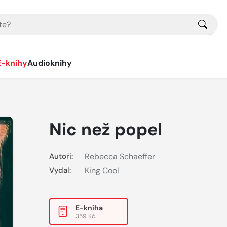
E-knihy
Audioknihy
Nic než popel
Autoři:
Rebecca Schaeffer
Vydal:
King Cool
E-kniha
359 Kč