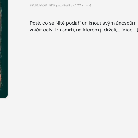
EPUB
,
MOBI
,
PDF pro čtečky
(400 stran)
Poté, co se Nitě podaří uniknout svým únoscům
zničit celý Trh smrti, na kterém ji drželi,...
Více