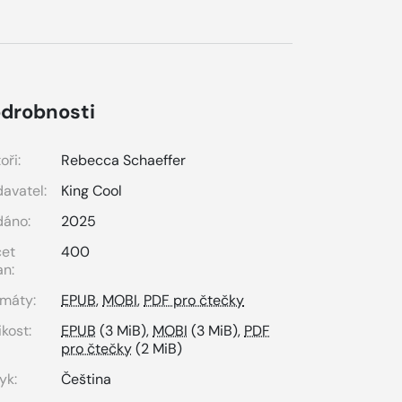
drobnosti
oři:
Rebecca Schaeffer
avatel:
King Cool
dáno:
2025
čet
400
an:
máty:
EPUB
,
MOBI
,
PDF pro čtečky
ikost:
EPUB
(3 MiB),
MOBI
(3 MiB),
PDF
pro čtečky
(2 MiB)
yk:
Čeština