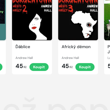
Ďáblice
Africký démon
P
Andrew Hall
Andrew Hall
L
45
45
Koupit
Koupit
Kč
Kč
než pop