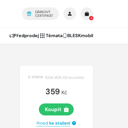
DÁRKOVÝ
CERTIFIKÁT
0
Předprodej
Témata
BLESKmobil
E-KNIHA
(
EPUB
,
MOBI
,
PDF pro čtečky
)
359
Kč
Koupit
Ihned
ke stažení
?