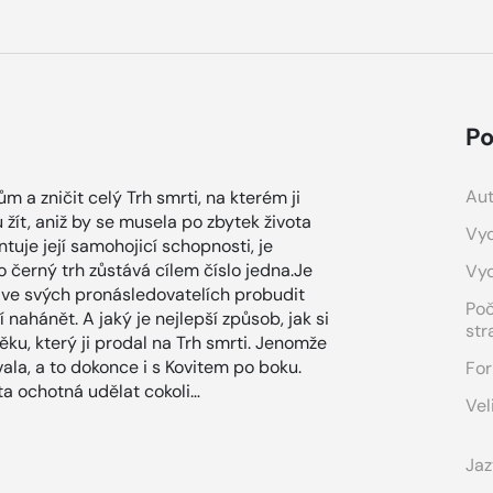
Po
Aut
 a zničit celý Trh smrti, na kterém ji
 žít, aniž by se musela po zbytek života
Vyd
tuje její samohojicí schopnosti, je
o černý trh zůstává cílem číslo jedna.Je
Vy
í ve svých pronásledovatelích probudit
Po
í nahánět. A jaký je nejlepší způsob, jak si
str
ku, který ji prodal na Trh smrti. Jenomže
ovala, a to dokonce i s Kovitem po boku.
For
ita ochotná udělat cokoli…
Vel
Jaz