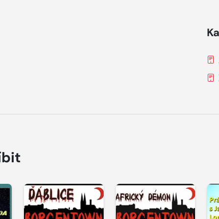
Ka
íbit