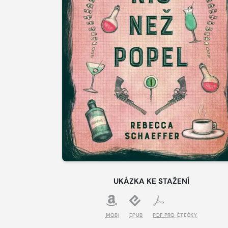
UKÁZKA KE STAŽENÍ
MOBI
EPUB
PDF PRO ČTEČKY