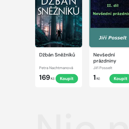
Džbán Sněžníků
Nevšední
prázdniny
Petra Nachtmanová
Jiří Posselt
169
1
Koupit
Koupit
Kč
Kč
Nic 