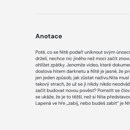
Anotace
Poté, co se Nitě podaří uniknout svým únoscům
drželi, nechce nic jiného než moci začít znovu
ohlížet zpátky. Jenomže video, které dokumen
doslova hitem darknetu a Nitě je jasné, že pr
jen jeden způsob, jak zůstat naživu.Nita mus
takový strach, že už se ji nikdy nikdo neodváž
začít budovat novou pověst? Pomstít se člově
se ukáže, že je to těžší, než si Nita představ
Lapená ve hře „zabij, nebo budeš zabit“ je N