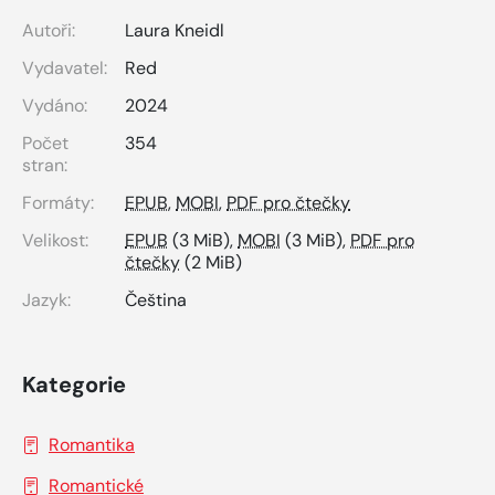
Autoři:
Laura Kneidl
Vydavatel:
Red
Vydáno:
2024
Počet
354
stran:
Formáty:
EPUB
,
MOBI
,
PDF pro čtečky
Velikost:
EPUB
(3 MiB),
MOBI
(3 MiB),
PDF pro
čtečky
(2 MiB)
Jazyk:
Čeština
Kategorie
Romantika
Romantické