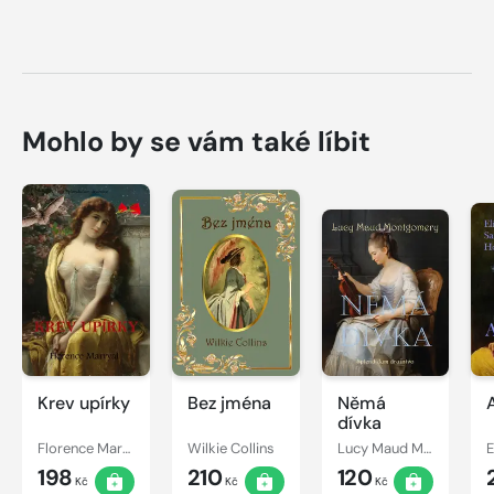
Mohlo by se vám také líbit
Krev upírky
Bez jména
Němá
dívka
Florence Marryat
Wilkie Collins
Lucy Maud Montgomery
198
210
120
Kč
Kč
Kč