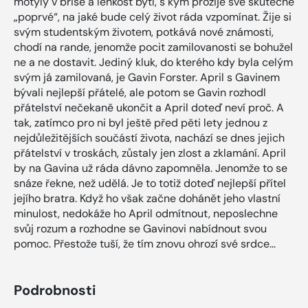
motýly v břiše a lehkost bytí, s kým prožije své skutečné
„poprvé“, na jaké bude celý život ráda vzpomínat. Žije si
svým studentským životem, potkává nové známosti,
chodí na rande, jenomže pocit zamilovanosti se bohužel
ne a ne dostavit. Jediný kluk, do kterého kdy byla celým
svým já zamilovaná, je Gavin Forster. April s Gavinem
bývali nejlepší přátelé, ale potom se Gavin rozhodl
přátelství nečekaně ukončit a April doteď neví proč. A
tak, zatímco pro ni byl ještě před pěti lety jednou z
nejdůležitějších součástí života, nachází se dnes jejich
přátelství v troskách, zůstaly jen zlost a zklamání. April
by na Gavina už ráda dávno zapomněla. Jenomže to se
snáze řekne, než udělá. Je to totiž doteď nejlepší přítel
jejího bratra. Když ho však začne dohánět jeho vlastní
minulost, nedokáže ho April odmítnout, neposlechne
svůj rozum a rozhodne se Gavinovi nabídnout svou
pomoc. Přestože tuší, že tím znovu ohrozí své srdce…
Podrobnosti