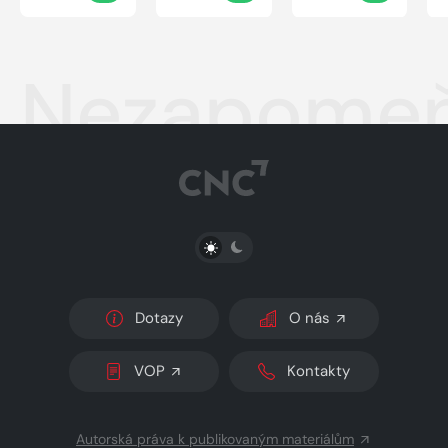
Nezapomeň
PŘEPNOUT SVĚTLÝ/TMAVÝ REŽIM
Dotazy
O nás
VOP
Kontakty
Autorská práva k publikovaným materiálům