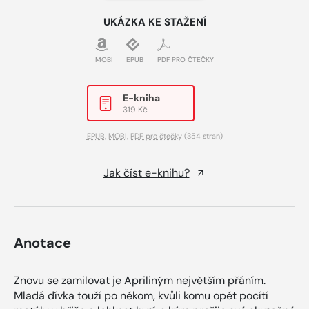
UKÁZKA KE STAŽENÍ
MOBI
EPUB
PDF PRO ČTEČKY
E-kniha
319 Kč
EPUB
,
MOBI
,
PDF pro čtečky
(354 stran)
Jak číst e-knihu?
Anotace
Znovu se zamilovat je Apriliným největším přáním.
Mladá dívka touží po někom, kvůli komu opět pocítí