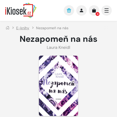
Přejít na hlavní obsah
0
E-knihy
Nezapomeň na nás
Nezapomeň na nás
Laura Kneidl