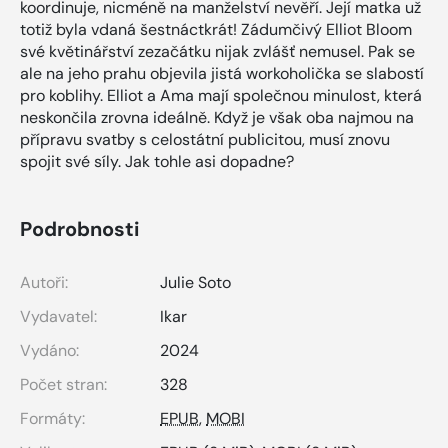
koordinuje, nicméně na manželství nevěří. Její matka už
totiž byla vdaná šestnáctkrát! Zádumčivý Elliot Bloom
své květinářství zezačátku nijak zvlášť nemusel. Pak se
ale na jeho prahu objevila jistá workoholička se slabostí
pro koblihy. Elliot a Ama mají společnou minulost, která
neskončila zrovna ideálně. Když je však oba najmou na
přípravu svatby s celostátní publicitou, musí znovu
spojit své síly. Jak tohle asi dopadne?
Podrobnosti
Autoři:
Julie Soto
Vydavatel:
Ikar
Vydáno:
2024
Počet stran:
328
Formáty:
EPUB
,
MOBI