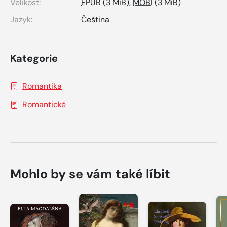
Velikost:
EPUB
(3 MiB),
MOBI
(3 MiB)
Jazyk:
Čeština
Kategorie
Romantika
Romantické
Mohlo by se vám také líbit