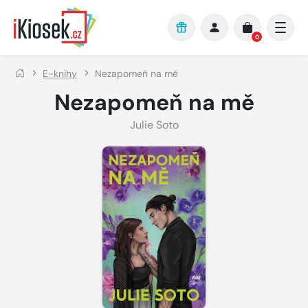
Přejít na hlavní obsah
0
E-knihy
Nezapomeň na mě
Nezapomeň na mě
Julie Soto