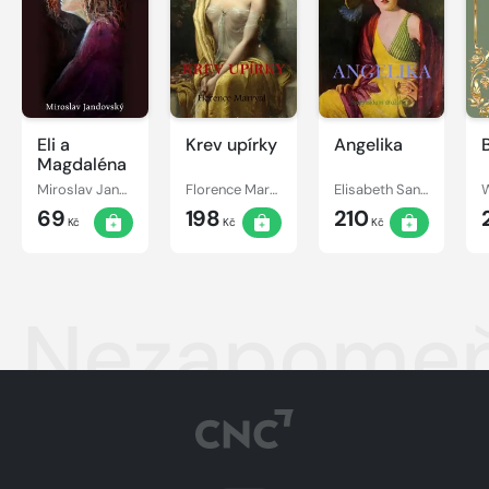
Eli a
Krev upírky
Angelika
Magdaléna
Miroslav Jandovský
Florence Marryat
Elisabeth Sanxay Holding
W
69
198
210
Kč
Kč
Kč
Nezapomeň