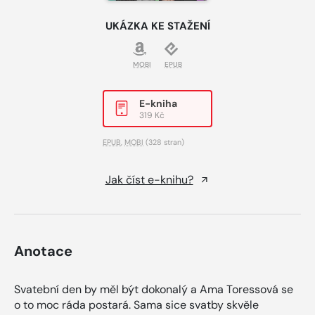
UKÁZKA KE STAŽENÍ
MOBI
EPUB
E-kniha
319 Kč
EPUB
,
MOBI
(328 stran)
Jak číst e-knihu?
Anotace
Svatební den by měl být dokonalý a Ama Toressová se
o to moc ráda postará. Sama sice svatby skvěle