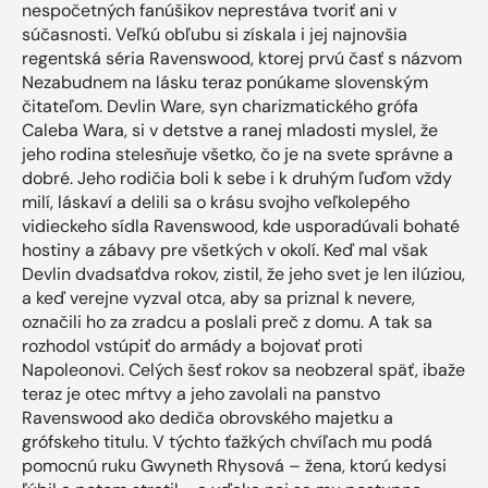
nespočetných fanúšikov neprestáva tvoriť ani v
súčasnosti. Veľkú obľubu si získala i jej najnovšia
regentská séria Ravenswood, ktorej prvú časť s názvom
Nezabudnem na lásku teraz ponúkame slovenským
čitateľom. Devlin Ware, syn charizmatického grófa
Caleba Wara, si v detstve a ranej mladosti myslel, že
jeho rodina stelesňuje všetko, čo je na svete správne a
dobré. Jeho rodičia boli k sebe i k druhým ľuďom vždy
milí, láskaví a delili sa o krásu svojho veľkolepého
vidieckeho sídla Ravenswood, kde usporadúvali bohaté
hostiny a zábavy pre všetkých v okolí. Keď mal však
Devlin dvadsaťdva rokov, zistil, že jeho svet je len ilúziou,
a keď verejne vyzval otca, aby sa priznal k nevere,
označili ho za zradcu a poslali preč z domu. A tak sa
rozhodol vstúpiť do armády a bojovať proti
Napoleonovi. Celých šesť rokov sa neobzeral späť, ibaže
teraz je otec mŕtvy a jeho zavolali na panstvo
Ravenswood ako dediča obrovského majetku a
grófskeho titulu. V týchto ťažkých chvíľach mu podá
pomocnú ruku Gwyneth Rhysová – žena, ktorú kedysi