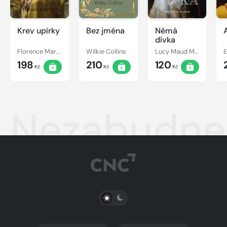
Krev upírky
Bez jména
Němá
dívka
Florence Marryat
Wilkie Collins
Lucy Maud Montgomery
198
210
120
Kč
Kč
Kč
Nezabudne
PŘEPNOUT SVĚTLÝ/TMAVÝ REŽIM