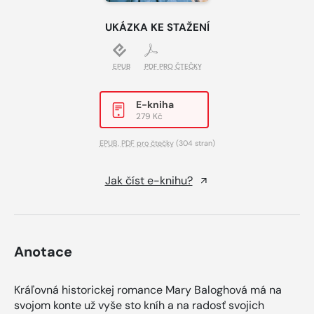
UKÁZKA KE STAŽENÍ
EPUB
PDF PRO ČTEČKY
E-kniha
279 Kč
EPUB
,
PDF pro čtečky
(304 stran)
Jak číst e-knihu?
Anotace
Kráľovná historickej romance Mary Baloghová má na
svojom konte už vyše sto kníh a na radosť svojich