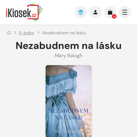
Přejít na hlavní obsah
0
E-knihy
Nezabudnem na lásku
Nezabudnem na lásku
Mary Balogh