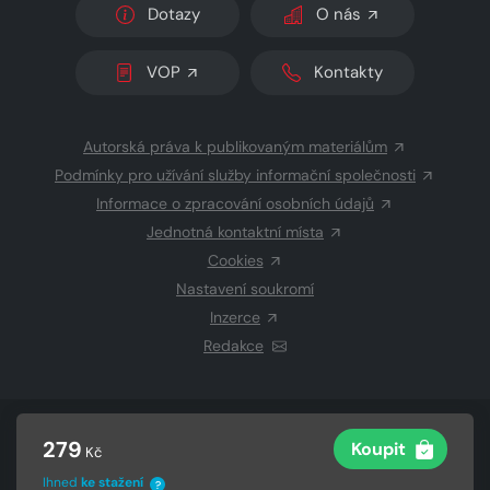
Dotazy
O nás
VOP
Kontakty
Autorská práva k publikovaným materiálům
Podmínky pro užívání služby informační společnosti
Informace o zpracování osobních údajů
Jednotná kontaktní místa
Cookies
Nastavení soukromí
Inzerce
Redakce
© 2026 Copyright
CZECH NEWS CENTER a.s.
a dodavatelé
279
Koupit
Kč
obsahu
Vysázeno
Grand IT s.r.o.
Ihned
ke stažení
?