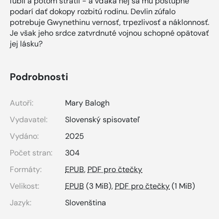
ľúbil a potom stratil - a vďaka nej sa mu postupne
podarí dať dokopy rozbitú rodinu. Devlin zúfalo
potrebuje Gwynethinu vernosť, trpezlivosť a náklonnosť.
Je však jeho srdce zatvrdnuté vojnou schopné opätovať
jej lásku?
Podrobnosti
Autoři:
Mary Balogh
Vydavatel:
Slovenský spisovateľ
Vydáno:
2025
Počet stran:
304
Formáty:
EPUB
,
PDF pro čtečky
Velikost:
EPUB
(3 MiB),
PDF pro čtečky
(1 MiB)
Jazyk:
Slovenština