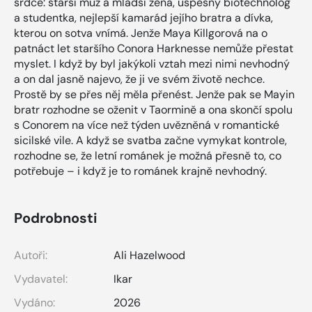
srdce: starší muž a mladší žena, úspěšný biotechnolog
a studentka, nejlepší kamarád jejího bratra a dívka,
kterou on sotva vnímá. Jenže Maya Killgorová na o
patnáct let staršího Conora Harknesse nemůže přestat
myslet. I když by byl jakýkoli vztah mezi nimi nevhodný
a on dal jasně najevo, že ji ve svém životě nechce.
Prostě by se přes něj měla přenést. Jenže pak se Mayin
bratr rozhodne se oženit v Taormině a ona skončí spolu
s Conorem na více než týden uvězněná v romantické
sicilské vile. A když se svatba začne vymykat kontrole,
rozhodne se, že letní románek je možná přesně to, co
potřebuje – i když je to románek krajně nevhodný.
Podrobnosti
Autoři:
Ali Hazelwood
Vydavatel:
Ikar
Vydáno:
2026