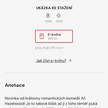
UKÁZKA KE STAŽENÍ
MOBI
EPUB
E-kniha
359 Kč
EPUB
,
MOBI
(376 stran)
Jak číst e-knihu?
Anotace
Novinka od královny romantických komedií Ali
Hazelwood! Je to takové klišé, až jí z toho téměř puká