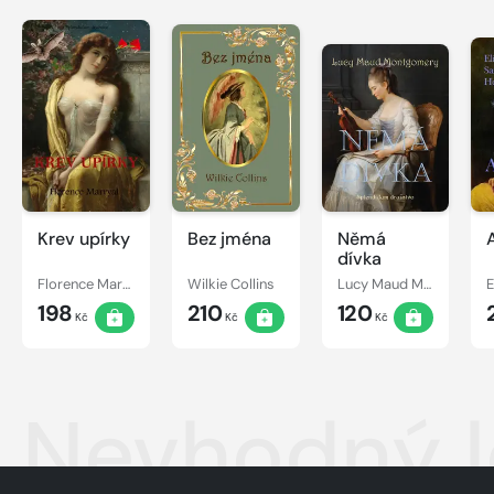
Krev upírky
Bez jména
Němá
dívka
Florence Marryat
Wilkie Collins
Lucy Maud Montgomery
198
210
120
Kč
Kč
Kč
Nevhodný l