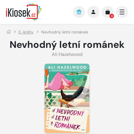
Přejít na hlavní obsah
0
E-knihy
Nevhodný letní románek
Nevhodný letní románek
Ali Hazelwood