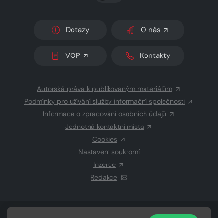
Dotazy
O nás
VOP
Kontakty
Autorská práva k publikovaným materiálům
Podmínky pro užívání služby informační společnosti
Informace o zpracování osobních údajů
Jednotná kontaktní místa
Cookies
Nastavení soukromí
Inzerce
Redakce
© 2026 Copyright
CZECH NEWS CENTER a.s.
a dodavatelé