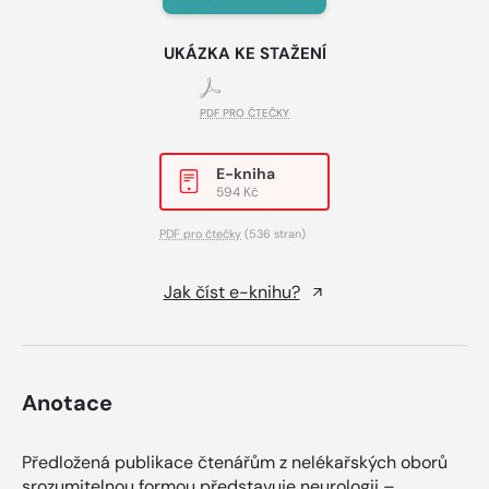
UKÁZKA KE STAŽENÍ
PDF PRO ČTEČKY
E-kniha
594 Kč
PDF pro čtečky
(536 stran)
Jak číst e-knihu?
Anotace
Předložená publikace čtenářům z nelékařských oborů
srozumitelnou formou představuje neurologii –