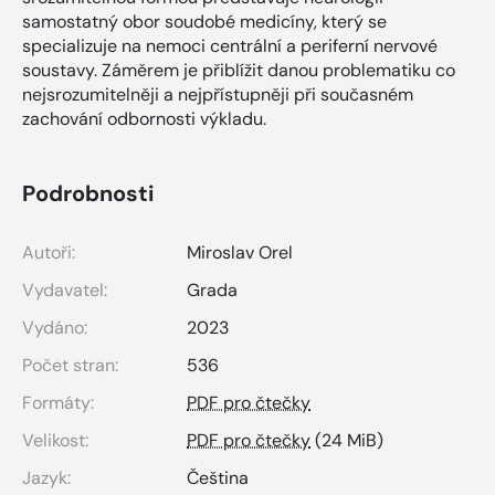
samostatný obor soudobé medicíny, který se
specializuje na nemoci centrální a periferní nervové
soustavy. Záměrem je přiblížit danou problematiku co
nejsrozumitelněji a nejpřístupněji při současném
zachování odbornosti výkladu.
Podrobnosti
Autoři:
Miroslav Orel
Vydavatel:
Grada
Vydáno:
2023
Počet stran:
536
Formáty:
PDF pro čtečky
Velikost:
PDF pro čtečky
(24 MiB)
Jazyk:
Čeština