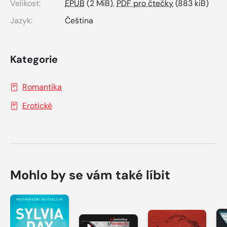
Velikost:
EPUB
(2 MiB),
PDF pro čtečky
(883 kiB)
Jazyk:
Čeština
Kategorie
Romantika
Erotické
Mohlo by se vám také líbit