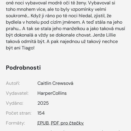
oné noci vybavoval modré oči té ženy. Vybavoval si
toho mnohem více, ale to byly vzpomínky velmi
soukromé… Když ji ráno po té noci hledal, zjistil, že
bydlela v hotelu pod cizím jménem. A teď stála na jeho
prahu… A tak se stala jeho manželkou a jako taková musí
být dokonalá a vždy se dokonale chovat. Jenže Lillie
taková odmítá být. A pak najednou už takový nechce
být ani Tiago!
Podrobnosti
Autoři:
Caitlin Crewsová
Vydavatel:
HarperCollins
Vydáno:
2025
Počet stran:
154
Formáty:
EPUB
,
PDF pro čtečky