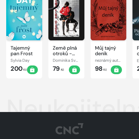
Tajemný
Země plná
Můj tajný
pan Frost
otroků -
deník
Pravda o
Sylvia Day
Dominika Svobodová
neznámý autor
E
(vašich)
200
79
98
mužích
Kč
Kč
Kč
Neukojitel