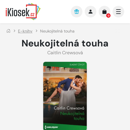
Přejít na hlavní obsah
0
E-knihy
Neukojitelná touha
Neukojitelná touha
Caitlin Crewsová