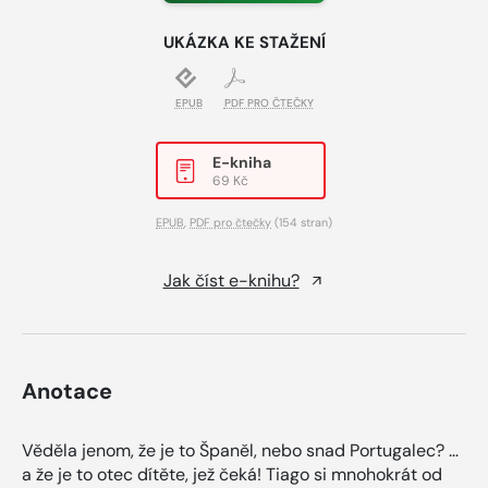
UKÁZKA KE STAŽENÍ
EPUB
PDF PRO ČTEČKY
E-kniha
69 Kč
EPUB
,
PDF pro čtečky
(154 stran)
Jak číst e-knihu?
Anotace
Věděla jenom, že je to Španěl, nebo snad Portugalec? …
a že je to otec dítěte, jež čeká! Tiago si mnohokrát od