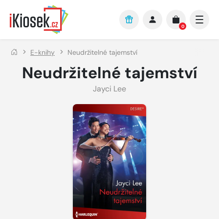
Přejít na hlavní obsah
0
E-knihy
Neudržitelné tajemství
Neudržitelné tajemství
Jayci Lee