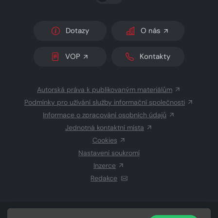
Dotazy
O nás
VOP
Kontakty
Autorská práva k publikovaným materiálům
Podmínky pro užívání služby informační společnosti
Informace o zpracování osobních údajů
Jednotná kontaktní místa
Cookies
Nastavení soukromí
Inzerce
Redakce
© 2026 Copyright
CZECH NEWS CENTER a.s.
a dodavatelé