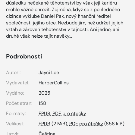
důsledku nečekané těhotenství by však její kariéru
mohlo vážně ohrozit. Zejména, když se z pohledného
cizince vyklube Daniel Pak, nový finanční ředitel
společnosti jejího otce. Nezbude jim, než udržet jejich
vztah a zároveň těhotenství v tajnosti. Ani jedno, ani
druhé však nelze tajit navěky…
Podrobnosti
Autoři:
Jayci Lee
Vydavatel:
HarperCollins
Vydáno:
2025
Počet stran:
158
Formáty:
EPUB
,
PDF pro čtečky
Velikost:
EPUB
(2 MiB),
PDF pro čtečky
(858 kiB)
Jazyk:
Čeština