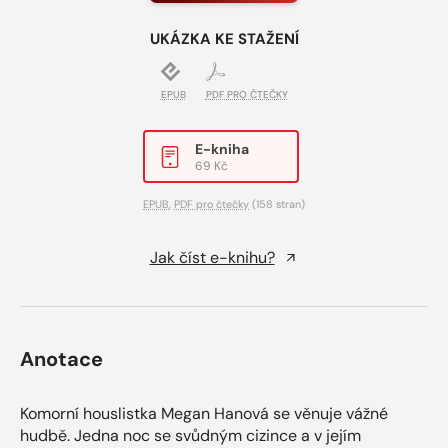
UKÁZKA KE STAŽENÍ
EPUB
PDF PRO ČTEČKY
E-kniha
69 Kč
EPUB
,
PDF pro čtečky
(158 stran)
Jak číst e-knihu?
Anotace
Komorní houslistka Megan Hanová se věnuje vážné
hudbě. Jedna noc se svůdným cizince a v jejím