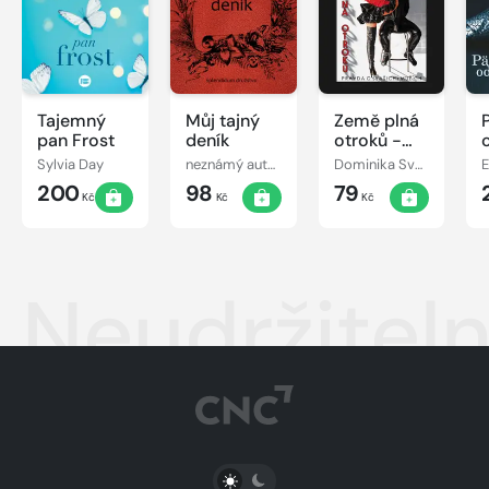
Tajemný
Můj tajný
Země plná
pan Frost
deník
otroků -
Pravda o
Sylvia Day
neznámý autor
Dominika Svobodová
E
(vašich)
200
98
79
mužích
Kč
Kč
Kč
Neudržiteln
PŘEPNOUT SVĚTLÝ/TMAVÝ REŽIM