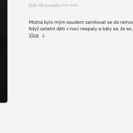
EPUB
,
PDF pro čtečky
(424 stran)
Možná bylo mým osudem zamilovat se do netvor
Když ostatní děti v noci nespaly a bály se, že se..
Více