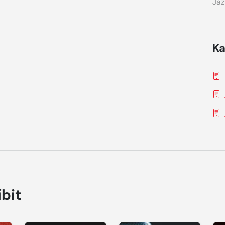
Jaz
Ka
íbit