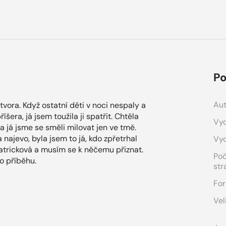
Po
Aut
ora. Když ostatní děti v noci nespaly a
íšera, já jsem toužila ji spatřit. Chtěla
Vyd
m a já jsme se směli milovat jen ve tmě.
 najevo, byla jsem to já, kdo zpřetrhal
Vy
patricková a musím se k něčemu přiznat.
Po
o příběhu.
str
For
Vel