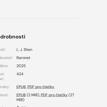
drobnosti
oři:
L. J. Shen
avatel:
Baronet
dáno:
2025
čet
424
an:
máty:
EPUB
,
PDF pro čtečky
ikost:
EPUB
(2 MiB),
PDF pro čtečky
(27
MiB)