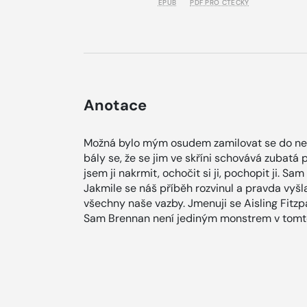
EPUB
PDF PRO ČTEČKY
Anotace
Možná bylo mým osudem zamilovat se do netv
bály se, že se jim ve skříni schovává zubatá př
jsem ji nakrmit, ochočit si ji, pochopit ji. Sa
Jakmile se náš příběh rozvinul a pravda vyšla
všechny naše vazby. Jmenuji se Aisling Fitz
Sam Brennan není jediným monstrem v tomt