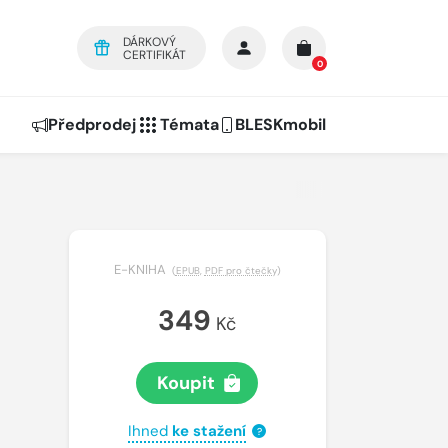
DÁRKOVÝ
CERTIFIKÁT
0
Předprodej
Témata
BLESKmobil
E-KNIHA
(
EPUB
,
PDF pro čtečky
)
349
Kč
Koupit
Ihned
ke stažení
?