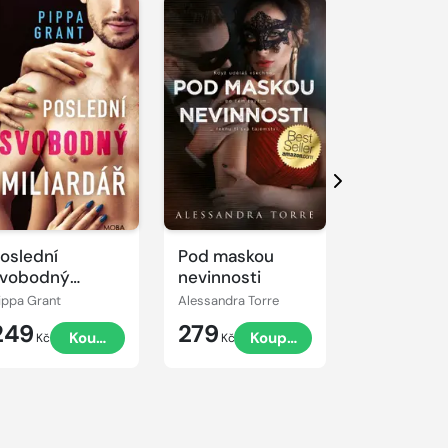
Další
oslední
Pod maskou
Manželstv
vobodný
nevinnosti
jednoho
iliardář
ippa Grant
Alessandra Torre
Ella Maise
249
279
399
Koupit
Koupit
Kč
Kč
Kč