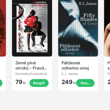
Země plná
Päťdesiat
P
otroků - Pravda
odtieňov sivej
s
o (vašich)
m
Dominika Svobodová
E. L. James
P
mužích
79
249
Koupit
Koupit
Kč
Kč