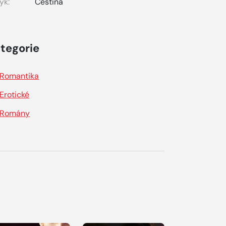
yk:
Čeština
tegorie
Romantika
Erotické
Romány