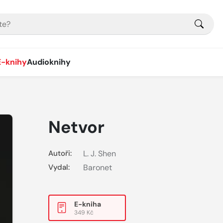
E-knihy
Audioknihy
Netvor
Autoři:
L. J. Shen
Vydal:
Baronet
E-kniha
349 Kč