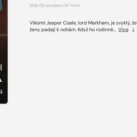
EPUB
,
PDF pro čtečky
(267 stran)
Vikomt Jasper Coale, lord Markham, je zvyklý, ž
ženy padají k nohám. Když ho rodinné...
Více