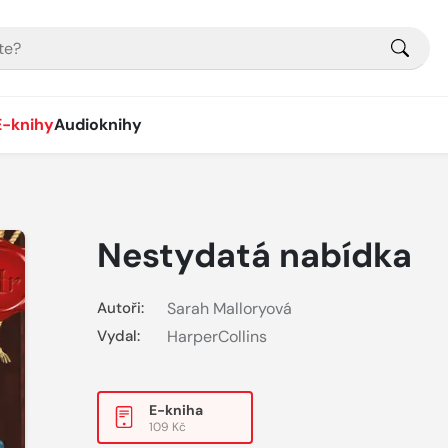
E-knihy
Audioknihy
Nestydatá nabídka
Autoři:
Sarah Malloryová
Vydal:
HarperCollins
E-kniha
109 Kč