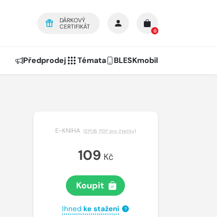
DÁRKOVÝ
CERTIFIKÁT
0
Předprodej
Témata
BLESKmobil
E-KNIHA
(
EPUB
,
PDF pro čtečky
)
109
Kč
Koupit
Ihned
ke stažení
?