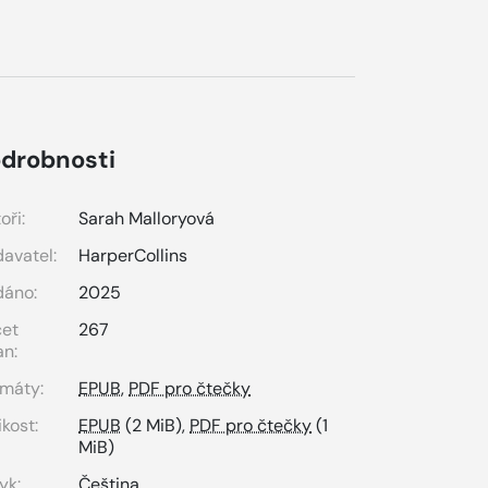
drobnosti
oři:
Sarah Malloryová
avatel:
HarperCollins
dáno:
2025
čet
267
an:
máty:
EPUB
,
PDF pro čtečky
ikost:
EPUB
(2 MiB),
PDF pro čtečky
(1
MiB)
yk:
Čeština