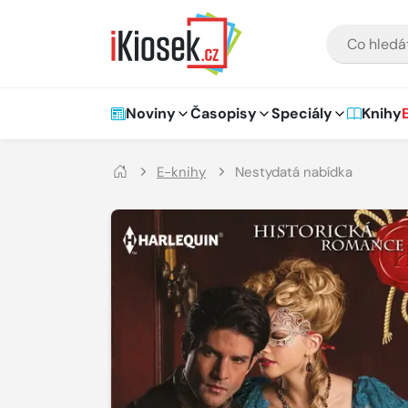
Přejít na hlavní obsah
VYHLEDÁVÁNÍ
Hlavní navigace
Noviny
Časopisy
Speciály
Knihy
E-knihy
Nestydatá nabídka