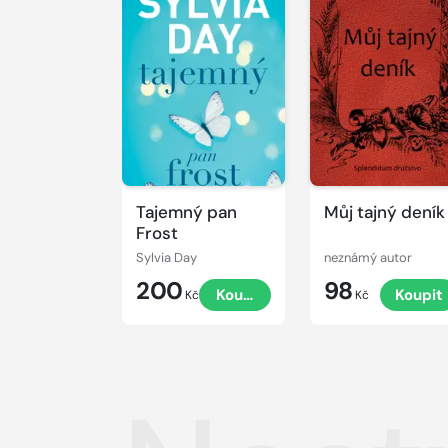
Tajemný pan
Můj tajný deník
Frost
Sylvia Day
neznámý autor
200
98
Koupit
Koupit
Kč
Kč