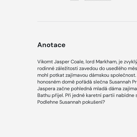
Anotace
Vikomt Jasper Coale, lord Markham, je zvykl
rodinné záležitosti zavedou do usedlého měs
mohl potkat zajímavou dámskou společnost. P
honosném domě pořádá slečna Susannah Pren
Jaspera začne pohledná mladá dáma zajímat
Bathu přijel. Při jedné karetní partii nabídn
Podlehne Susannah pokušení?