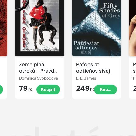
Země plná
Päťdesiat
P
otroků - Pravda
odtieňov sivej
s
o (vašich)
m
Dominika Svobodová
E. L. James
P
mužích
79
249
Koupit
Koupit
Kč
Kč