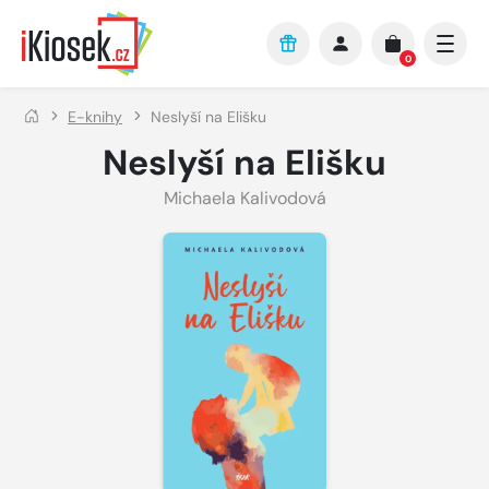
Přejít na hlavní obsah
0
E-knihy
Neslyší na Elišku
Neslyší na Elišku
Michaela Kalivodová