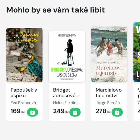
Mohlo by se vám také líbit
Papoušek v
Bridget
Marcialovo
aspiku
Jonesová:
tajemství
láskou
Eva Brabcová
Helen Fieldingová
Jorge Fernández Díaz
šílená
169
249
278
Kč
Kč
Kč