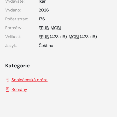
Vydavatel:
Ikar
Vydáno:
2026
Počet stran:
176
Formáty:
EPUB
,
MOBI
Velikost:
EPUB
(423 kiB),
MOBI
(423 kiB)
Jazyk:
Čeština
Kategorie
Společenská próza
Romány