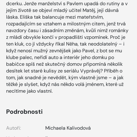
dcerku. Jenže manželství s Pavlem upadá do rutiny a v
jejím životě se objeví mladý učitel Matěj, její dávná
láska. Eliška tak balancuje mezi mateřstvím,
rozpadajícím se vztahem a milostným citem, jenž trvá
navzdory času i zásadním změnám, kvůli nimž románky
z mládí obvykle končí v propadlišti vzpomínek. Proč je
ten kluk, co jí vždycky říkal Něha, tak neodolatelný – i
když nenosí mužný zevnějšek jako Pavel, z bot se mu
klube palec, neřídí auto a interiér jeho domku po
babičce spíš než skutečný domov připomíná několik
desítek let staré kulisy ze seriálu Vyprávěj? Příběh o
tom, jak snadné je nevědět, kým vlastně jsme – a jak
těžké je slyšet, když nás někdo volá jménem, které už
necítíme jako vlastní.
Podrobnosti
Autoři:
Michaela Kalivodová