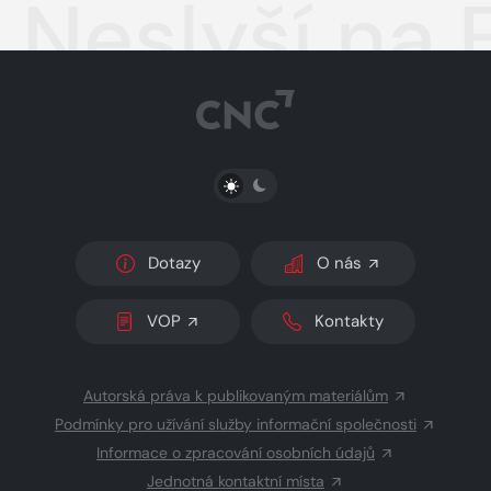
Neslyší na 
PŘEPNOUT SVĚTLÝ/TMAVÝ REŽIM
Dotazy
O nás
VOP
Kontakty
Autorská práva k publikovaným materiálům
Podmínky pro užívání služby informační společnosti
Informace o zpracování osobních údajů
Jednotná kontaktní místa