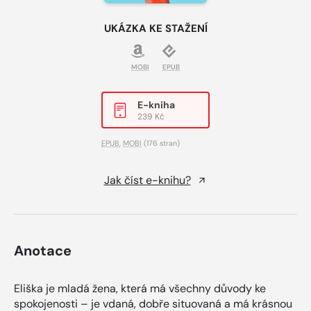
UKÁZKA KE STAŽENÍ
MOBI
EPUB
E-kniha
239 Kč
EPUB
,
MOBI
(176 stran)
Jak číst e-knihu?
Anotace
Eliška je mladá žena, která má všechny důvody ke
spokojenosti – je vdaná, dobře situovaná a má krásnou