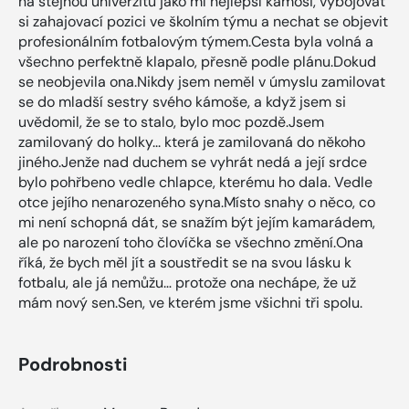
na stejnou univerzitu jako mí nejlepší kámoši, vybojovat
si zahajovací pozici ve školním týmu a nechat se objevit
profesionálním fotbalovým týmem.Cesta byla volná a
všechno perfektně klapalo, přesně podle plánu.Dokud
se neobjevila ona.Nikdy jsem neměl v úmyslu zamilovat
se do mladší sestry svého kámoše, a když jsem si
uvědomil, že se to stalo, bylo moc pozdě.Jsem
zamilovaný do holky... která je zamilovaná do někoho
jiného.Jenže nad duchem se vyhrát nedá a její srdce
bylo pohřbeno vedle chlapce, kterému ho dala. Vedle
otce jejího nenarozeného syna.Místo snahy o něco, co
mi není schopná dát, se snažím být jejím kamarádem,
ale po narození toho človíčka se všechno změní.Ona
říká, že bych měl jít a soustředit se na svou lásku k
fotbalu, ale já nemůžu… protože ona nechápe, že už
mám nový sen.Sen, ve kterém jsme všichni tři spolu.
Podrobnosti