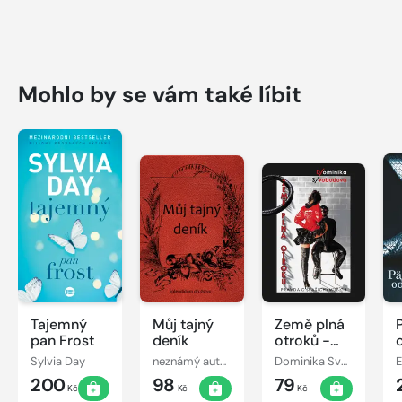
Mohlo by se vám také líbit
Tajemný
Můj tajný
Země plná
pan Frost
deník
otroků -
Pravda o
Sylvia Day
neznámý autor
Dominika Svobodová
E
(vašich)
200
98
79
mužích
Kč
Kč
Kč