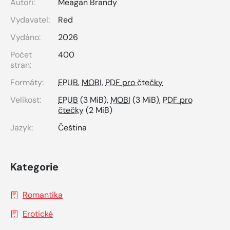
Autoři:
Meagan Brandy
Vydavatel:
Red
Vydáno:
2026
Počet
400
stran:
Formáty:
EPUB
,
MOBI
,
PDF pro čtečky
Velikost:
EPUB
(3 MiB),
MOBI
(3 MiB),
PDF pro
čtečky
(2 MiB)
Jazyk:
Čeština
Kategorie
Romantika
Erotické