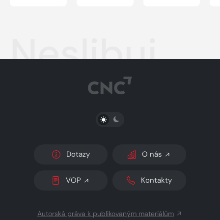
Neslibuj
PŘEPNOUT SVĚTLÝ/TMAVÝ REŽIM
Dotazy
O nás
VOP
Kontakty
Autorská práva k publikovaným materiálům