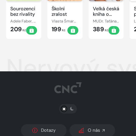
Sourozenci
Školní
Velká česká
bez rivality
zralost
kniha o
matce a
Adele Faber, Elaine Mazlish
Vlasta Šmardová, Jiřina Bednářová
MUDr. Taťána Hanáková
L
dítěti
209
199
389
Kč
Kč
Kč
Nervový sy
PŘEPNOUT SVĚTLÝ/TMAVÝ REŽIM
Dotazy
O nás