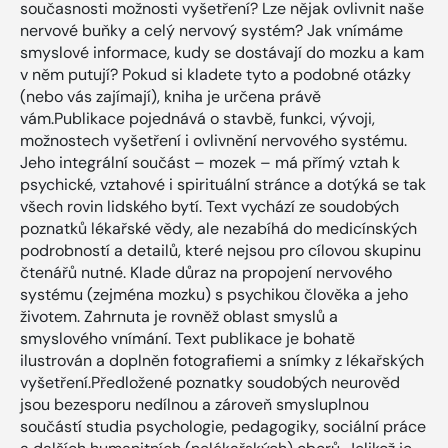
současnosti možnosti vyšetření? Lze nějak ovlivnit naše
nervové buňky a celý nervový systém? Jak vnímáme
smyslové informace, kudy se dostávají do mozku a kam
v něm putují? Pokud si kladete tyto a podobné otázky
(nebo vás zajímají), kniha je určena právě
vám.Publikace pojednává o stavbě, funkci, vývoji,
možnostech vyšetření i ovlivnění nervového systému.
Jeho integrální součást – mozek – má přímý vztah k
psychické, vztahové i spirituální stránce a dotýká se tak
všech rovin lidského bytí. Text vychází ze soudobých
poznatků lékařské vědy, ale nezabíhá do medicínských
podrobností a detailů, které nejsou pro cílovou skupinu
čtenářů nutné. Klade důraz na propojení nervového
systému (zejména mozku) s psychikou člověka a jeho
životem. Zahrnuta je rovněž oblast smyslů a
smyslového vnímání. Text publikace je bohatě
ilustrován a doplněn fotografiemi a snímky z lékařských
vyšetření.Předložené poznatky soudobých neurověd
jsou bezesporu nedílnou a zároveň smysluplnou
součástí studia psychologie, pedagogiky, sociální práce