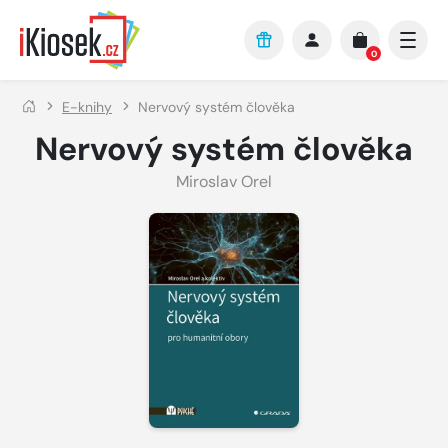
Přejít na hlavní obsah
0
E-knihy
Nervový systém člověka
Nervový systém člověka
Miroslav Orel