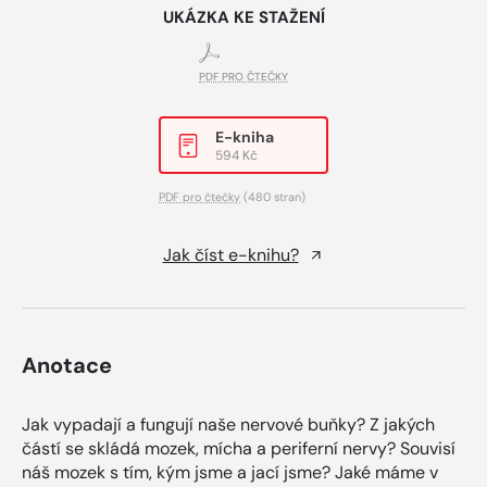
UKÁZKA KE STAŽENÍ
PDF PRO ČTEČKY
E-kniha
594 Kč
PDF pro čtečky
(480 stran)
Jak číst e-knihu?
Anotace
Jak vypadají a fungují naše nervové buňky? Z jakých
částí se skládá mozek, mícha a periferní nervy? Souvisí
náš mozek s tím, kým jsme a jací jsme? Jaké máme v