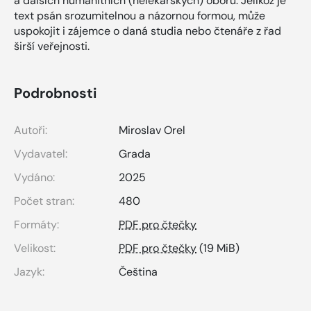
a dalších humanitních (nelékařských) oborů. Jelikož je
text psán srozumitelnou a názornou formou, může
uspokojit i zájemce o daná studia nebo čtenáře z řad
širší veřejnosti.
Podrobnosti
Autoři:
Miroslav Orel
Vydavatel:
Grada
Vydáno:
2025
Počet stran:
480
Formáty:
PDF pro čtečky
Velikost:
PDF pro čtečky
(19 MiB)
Jazyk:
Čeština