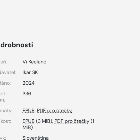
drobnosti
oři:
Vi Keeland
avatel:
Ikar SK
dáno:
2024
čet
336
an:
máty:
EPUB
,
PDF pro čtečky
ikost:
EPUB
(3 MiB),
PDF pro čtečky
(1
MiB)
yk:
Slovenština