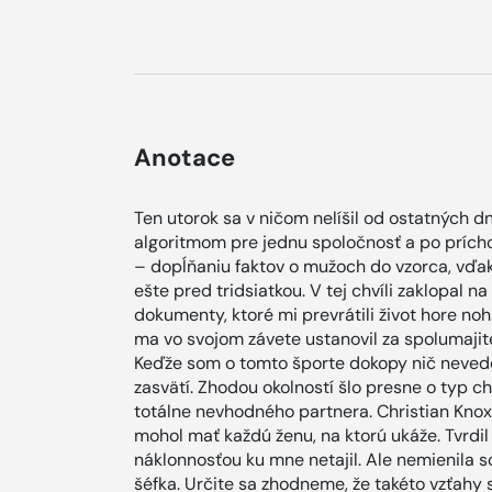
Anotace
Ten utorok sa v ničom nelíšil od ostatných 
algoritmom pre jednu spoločnosť a po prích
– dopĺňaniu faktov o mužoch do vzorca, vďa
ešte pred tridsiatkou. V tej chvíli zaklopal 
dokumenty, ktoré mi prevrátili život hore no
ma vo svojom závete ustanovil za spolumajit
Keďže som o tomto športe dokopy nič nevedel
zasvätí. Zhodou okolností šlo presne o typ ch
totálne nevhodného partnera. Christian Kno
mohol mať každú ženu, na ktorú ukáže. Tvrdil
náklonnosťou ku mne netajil. Ale nemienila s
šéfka. Určite sa zhodneme, že takéto vzťahy 