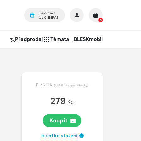
DÁRKOVÝ
CERTIFIKÁT
0
Předprodej
Témata
BLESKmobil
E-KNIHA
(
EPUB
,
PDF pro čtečky
)
279
Kč
Koupit
Ihned
ke stažení
?