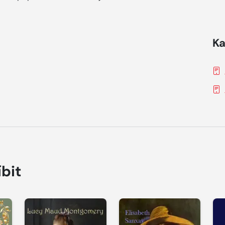
Ka
íbit