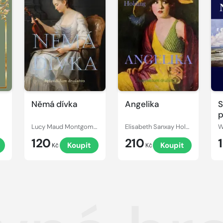
Němá dívka
Angelika
S
p
Lucy Maud Montgomery
Elisabeth Sanxay Holding
W
120
210
Koupit
Koupit
Kč
Kč