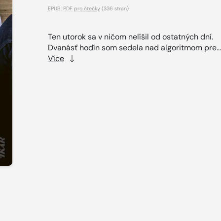
EPUB
,
PDF pro čtečky
(336 stran)
Ten utorok sa v ničom nelíšil od ostatných dní.
Dvanásť hodín som sedela nad algoritmom pre..
Více