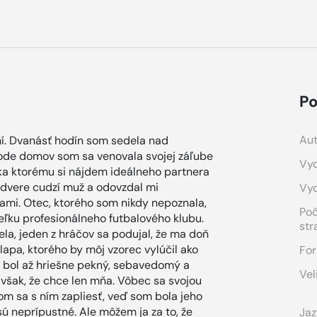
Po
Aut
dní. Dvanásť hodín som sedela nad
ode domov som sa venovala svojej záľube
Vyd
ka ktorému si nájdem ideálneho partnera
na dvere cudzí muž a odovzdal mi
Vy
hami. Otec, ktorého som nikdy nepoznala,
Po
eľku profesionálneho futbalového klubu.
str
a, jeden z hráčov sa podujal, že ma doň
lapa, ktorého by môj vzorec vylúčil ako
For
x bol až hriešne pekný, sebavedomý a
Vel
 však, že chce len mňa. Vôbec sa svojou
om sa s ním zapliesť, veď som bola jeho
sú neprípustné. Ale môžem ja za to, že
Jaz