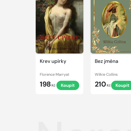
Krev upírky
Bez jména
Florence Marryat
Wilkie Collins
198
210
Koupit
Koupit
Kč
Kč