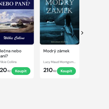
Další
lečna nebo
Modrý zámek
Armadale
aní?
ilkie Collins
Lucy Maud Montgomery
Wilkie Collins
120
210
249
Koupit
Koupit
Kč
Kč
Kč