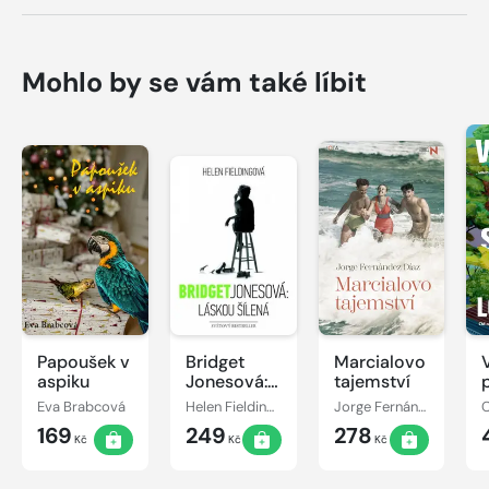
Mohlo by se vám také líbit
Papoušek v
Bridget
Marcialovo
aspiku
Jonesová:
tajemství
láskou
Eva Brabcová
Helen Fieldingová
Jorge Fernández Díaz
šílená
169
249
278
Kč
Kč
Kč