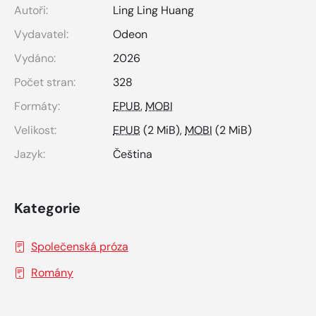
Autoři:
Ling Ling Huang
Vydavatel:
Odeon
Vydáno:
2026
Počet stran:
328
Formáty:
EPUB
,
MOBI
Velikost:
EPUB
(2 MiB),
MOBI
(2 MiB)
Jazyk:
Čeština
Kategorie
Společenská próza
Romány