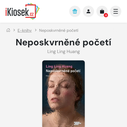
Přejít na hlavní obsah
0
E-knihy
Neposkvrněné početí
Neposkvrněné početí
Ling Ling Huang