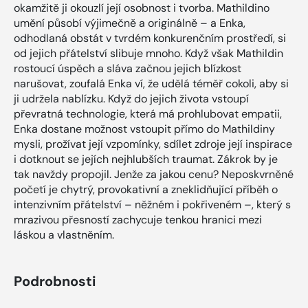
okamžitě ji okouzlí její osobnost i tvorba. Mathildino
umění působí výjimečně a originálně – a Enka,
odhodlaná obstát v tvrdém konkurenčním prostředí, si
od jejich přátelství slibuje mnoho. Když však Mathildin
rostoucí úspěch a sláva začnou jejich blízkost
narušovat, zoufalá Enka ví, že udělá téměř cokoli, aby si
ji udržela nablízku. Když do jejich života vstoupí
převratná technologie, která má prohlubovat empatii,
Enka dostane možnost vstoupit přímo do Mathildiny
mysli, prožívat její vzpomínky, sdílet zdroje její inspirace
i dotknout se jejích nejhlubších traumat. Zákrok by je
tak navždy propojil. Jenže za jakou cenu? Neposkvrněné
početí je chytrý, provokativní a zneklidňující příběh o
intenzivním přátelství – něžném i pokřiveném –, který s
mrazivou přesností zachycuje tenkou hranici mezi
láskou a vlastněním.
Podrobnosti