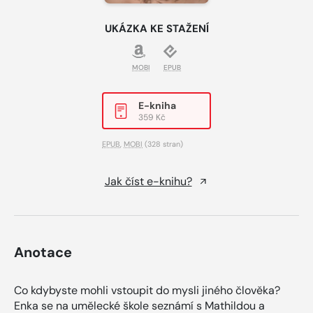
UKÁZKA KE STAŽENÍ
MOBI
EPUB
E-kniha
359 Kč
EPUB
,
MOBI
(328 stran)
Jak číst e-knihu?
Anotace
Co kdybyste mohli vstoupit do mysli jiného člověka?
Enka se na umělecké škole seznámí s Mathildou a