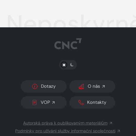
Neposkvrně
PŘEPNOUT SVĚTLÝ/TMAVÝ REŽIM
Dotazy
O nás
VOP
Kontakty
Autorská práva k publikovaným materiálům
Podmínky pro užívání služby informační společnosti