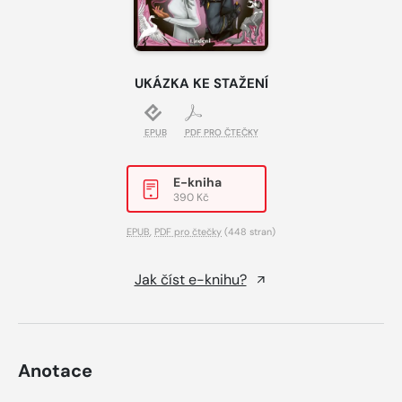
UKÁZKA KE STAŽENÍ
EPUB
PDF PRO ČTEČKY
E-kniha
390 Kč
EPUB
,
PDF pro čtečky
(448 stran)
Jak číst e-knihu?
Anotace