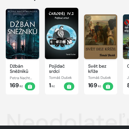
Džbán
Pojídač
Svět bez
Sněžníků
srdcí
kříže
Petra Nachtmanová
Tomáš Dušek
Tomáš Dušek
J
169
1
169
Kč
Kč
Kč
Neodolateľ