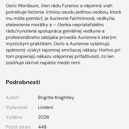
Osric Mordaunt, člen rádu Fyrenov a nájomný vrah
potrebuje liečenie. Iróniou osudu jedinou osobou, ktorá
mu môže pomôcť, je Aurienne Fairhrimová, vedkyňa,
stelesnenie morálky a – členka nepriateľského
rádu.Vynútená spolupráca geniálnej vedkyne a
profesionálneho zabijaka privedie Aurienne k starým
mystickým praktikám. Osric a Aurienne vyšetrujú
opätovný výskyt tajomnej smrtiacej nákazy. Horlivo pri
tom popierajú nákazu vzájomnej príťažlivosti, čo len
zosilňuje iskrivé napätie medzi nimi.
Podrobnosti
Autoři:
Brigitte Knightley
Vydavatel:
Lindeni
Vydáno:
2026
Počet stran:
448