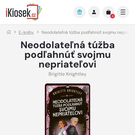
Přejít na hlavní obsah
0
E-knihy
Neodolateľná túžba podľahnúť svojmu nepriateľ
Neodolateľná túžba
podľahnúť svojmu
nepriateľovi
Brigitte Knightley